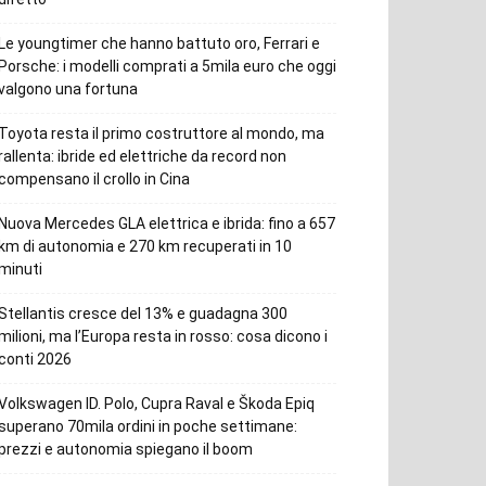
Le youngtimer che hanno battuto oro, Ferrari e
Porsche: i modelli comprati a 5mila euro che oggi
valgono una fortuna
Toyota resta il primo costruttore al mondo, ma
rallenta: ibride ed elettriche da record non
compensano il crollo in Cina
Nuova Mercedes GLA elettrica e ibrida: fino a 657
km di autonomia e 270 km recuperati in 10
minuti
Stellantis cresce del 13% e guadagna 300
milioni, ma l’Europa resta in rosso: cosa dicono i
conti 2026
Volkswagen ID. Polo, Cupra Raval e Škoda Epiq
superano 70mila ordini in poche settimane:
prezzi e autonomia spiegano il boom