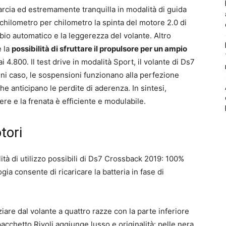
rcia ed estremamente tranquilla in modalità di guida
chilometro per chilometro la spinta del motore 2.0 di
mbio automatico e la leggerezza del volante. Altro
è la
possibilità di sfruttare il propulsore per un ampio
i 4.800. Il test drive in modalità Sport, il volante di Ds7
ni caso, le sospensioni funzionano alla perfezione
he anticipano le perdite di aderenza. In sintesi,
re e la frenata è efficiente e modulabile.
tori
ità di utilizzo possibili di Ds7 Crossback 2019: 100%
gia consente di ricaricare la batteria in fase di
ziare dal volante a quattro razze con la parte inferiore
l pacchetto Rivoli aggiunge lusso e originalità: pelle nera