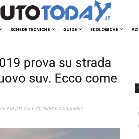
SCHEDE TECNICHE
GUIDE
ECOLOGICHE
AZ
019 prova su strada
 nuovo suv. Ecco come
e e la frenata è efficiente e modulabile