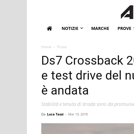
NOTIZIE
MARCHE
PROVE
Home
Prove
Ds7 Crossback 2
e test drive del
è andata
Stabilità e tenuta di strada sono da promuover
Da
Luca Tassi
-
Mar 19, 2018