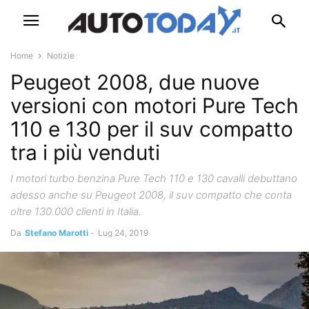
Home
Notizie
Peugeot 2008, due nuove
versioni con motori Pure Tech
110 e 130 per il suv compatto
tra i più venduti
I motori turbo benzina Pure Tech 110 e 130 cavalli debuttano
adesso anche su Peugeot 2008, il suv compatto che conta
oltre 130.000 clienti in Italia.
Da
Stefano Marotti
-
Lug 24, 2019