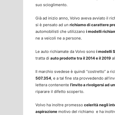
suo scioglimento.
Già ad inizio anno, Volvo aveva avviato il r
si è pensato ad un
richiamo di carattere pr
automobilisti che utilizzano
i modelli richia
ne a veicoli ne a persone.
Le auto richiamate da Volvo sono
i modelli
tratta di
auto prodotte tra il 2014 e il 2019
al
Il marchio svedese è quindi “costretto” a ric
507.354
, e a tal fine sta provvedendo all’inv
lettera contenente
l’invito a rivolgersi ad u
riparare il difetto scoperto.
Volvo ha inoltre promesso
celerità negli in
aspirazione
motivo del richiamo e ha inoltre