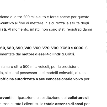
ichiamo di oltre 200 mila auto e forse anche per questo
eventivo
al fine di mettere in sicurezza la salute degli
mati
. Al momento, infatti, non sono stati registrati danni
 S60, S80, S90, V40, V60, V70, V90, XC60 e XC90
. Si
imentate dal
motore diesel 4 cilindri 2.0 litri.
hiamare oltre 500 mila veicoli, per la precisione
io, ai clienti possessori dei modelli coinvolti, di una
n’officina autorizzata
o alle
concessionarie Volvo
per
terventi
di riparazione e sostituzione del
collettore di
 rassicurato i clienti sulla
totale assenza di costi
per