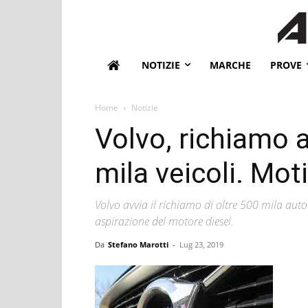
NOTIZIE
MARCHE
PROVE
Home
Notizie
Volvo, richiamo a
mila veicoli. Mot
Volvo avvia il richiamo di oltre 500 mila auto
aspirazione del motore diesel.
Da
Stefano Marotti
-
Lug 23, 2019