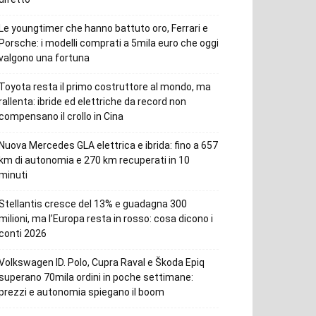
Le youngtimer che hanno battuto oro, Ferrari e
Porsche: i modelli comprati a 5mila euro che oggi
valgono una fortuna
Toyota resta il primo costruttore al mondo, ma
rallenta: ibride ed elettriche da record non
compensano il crollo in Cina
Nuova Mercedes GLA elettrica e ibrida: fino a 657
km di autonomia e 270 km recuperati in 10
minuti
Stellantis cresce del 13% e guadagna 300
milioni, ma l’Europa resta in rosso: cosa dicono i
conti 2026
Volkswagen ID. Polo, Cupra Raval e Škoda Epiq
superano 70mila ordini in poche settimane:
prezzi e autonomia spiegano il boom