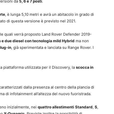
versioni da
5, 6 e 7 posti
.
rte
, è lunga 5,10 metri e avrà un abitacolo in grado di
cato di questa versione è previsto nel 2021.
 le quali verrà proposto Land Rover Defender 2019-
 e due diesel
con tecnologia mild Hybrid
ma non
plug-in
, già sperimentata e lanciata su Range Rover. I
 piattaforma utilizzata per il Discovery, la
scocca in
ratterizzati dalla presenza al centro della plancia di
a di infotainment all’altezza del nuovo fuoristrada.
eno inizialmente, nei
quattro allestimenti
Standard
,
S
,
emo
X-Dynamic
. Previste inoltre la possibilità di