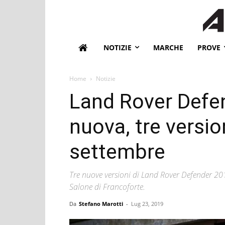
NOTIZIE
MARCHE
PROVE
Home
Notizie
Land Rover Defe
nuova, tre version
settembre
Tre nuove versioni di Land Rover Defender 20
Salone di Francoforte.
Da
Stefano Marotti
-
Lug 23, 2019