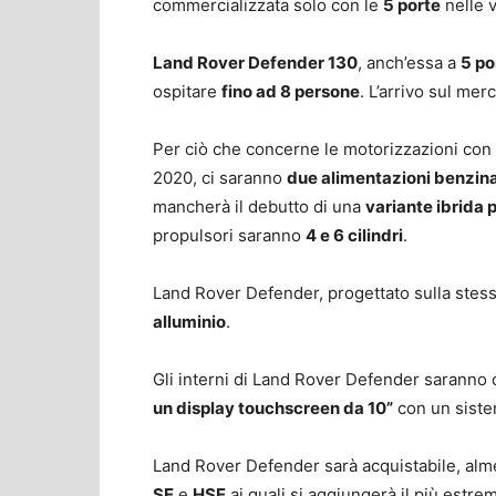
commercializzata solo con le
5 porte
nelle 
Land Rover Defender 130
, anch’essa a
5 po
ospitare
fino ad 8 persone
. L’arrivo sul mer
Per ciò che concerne le motorizzazioni con
2020, ci saranno
due alimentazioni benzina
mancherà il debutto di una
variante ibrida 
propulsori saranno
4 e 6 cilindri
.
Land Rover Defender, progettato sulla stessa
alluminio
.
Gli interni di Land Rover Defender saranno ca
un display touchscreen da 10”
con un sistem
Land Rover Defender sarà acquistabile, alm
SE
e
HSE
ai quali si aggiungerà il più estr