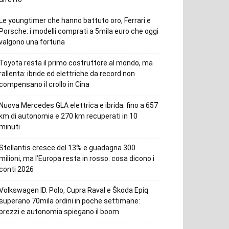
Le youngtimer che hanno battuto oro, Ferrari e
Porsche: i modelli comprati a 5mila euro che oggi
valgono una fortuna
Toyota resta il primo costruttore al mondo, ma
rallenta: ibride ed elettriche da record non
compensano il crollo in Cina
Nuova Mercedes GLA elettrica e ibrida: fino a 657
km di autonomia e 270 km recuperati in 10
minuti
Stellantis cresce del 13% e guadagna 300
milioni, ma l’Europa resta in rosso: cosa dicono i
conti 2026
Volkswagen ID. Polo, Cupra Raval e Škoda Epiq
superano 70mila ordini in poche settimane:
prezzi e autonomia spiegano il boom