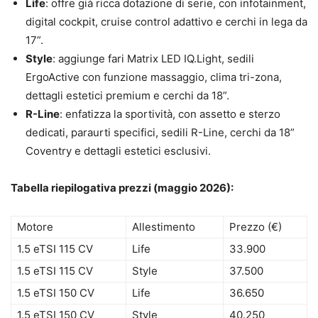
Life
: offre già ricca dotazione di serie, con infotainment,
digital cockpit, cruise control adattivo e cerchi in lega da
17”.
Style
: aggiunge fari Matrix LED IQ.Light, sedili
ErgoActive con funzione massaggio, clima tri-zona,
dettagli estetici premium e cerchi da 18”.
R-Line
: enfatizza la sportività, con assetto e sterzo
dedicati, paraurti specifici, sedili R-Line, cerchi da 18”
Coventry e dettagli estetici esclusivi.
Tabella riepilogativa prezzi (maggio 2026):
Motore
Allestimento
Prezzo (€)
1.5 eTSI 115 CV
Life
33.900
1.5 eTSI 115 CV
Style
37.500
1.5 eTSI 150 CV
Life
36.650
1.5 eTSI 150 CV
Style
40.250