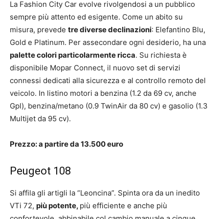
La Fashion City Car evolve rivolgendosi a un pubblico
sempre più attento ed esigente. Come un abito su
misura, prevede
tre diverse declinazioni
: Elefantino Blu,
Gold e Platinum. Per assecondare ogni desiderio, ha una
palette colori particolarmente ricca
. Su richiesta è
disponibile Mopar Connect, il nuovo set di servizi
connessi dedicati alla sicurezza e al controllo remoto del
veicolo. In listino motori a benzina (1.2 da 69 cv, anche
Gpl), benzina/metano (0.9 TwinAir da 80 cv) e gasolio (1.3
Multijet da 95 cv).
Prezzo: a partire da 13.500 euro
Peugeot 108
Si affila gli artigli la “Leoncina”. Spinta ora da un inedito
VTi 72,
più potente,
più efficiente e anche più
confortevole, abbinabile col cambio manuale a cinque