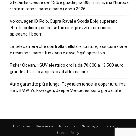
Stellantis cresce del 13% e guadagna 300 milioni, ma l’Europa
resta in rosso: cosa dicono i conti 2026
Volkswagen ID. Polo, Cupra Raval e Škoda Epiq superano
70mila ordini in poche settimane: prezzi e autonomia
spiegano il boom
La telecamera che controlla cellulare, cinture, assicurazione
e revisione: come funziona e dove è già operativa
Fisker Ocean, il SUV elettrico crolla da 70.000 a 13.500 euro:
grande affare o acquisto ad alto rischio?
Auto garantite più a lungo: Toyota estende la copertura, ma
Fiat, BMW, Volkswagen, Jeep e Mercedes sono già partite
Chi Siamo
Redazione
Pubblicità
Note Legali
Privacy
Cookie Policy