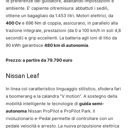
le preferenze del guidatore, adattando impostazioni e
ambiente. E’ capiente oltremisura: abbattuti i sedili,
ottiene un bagagliaio da 1.453 litri. Motori elettrici, da
400 Cv
e 696 Nm di coppia, assicurano, in parallelo alla
trazione integrale, prestazioni (da 0 a 100 km/h in soli 4,8
secondi) e grip eccellenti. La batteria agli ioni di litio da
90 kWh garantisce
480 km di autonomia
.
Prezzo: a partire da 79.790 euro
Nissan Leaf
In linea col caratteristico linguaggio stilistico, sfodera fari
a boomerang e la calandra “V motion”. A sostegno della
mobilità intelligente le tecnologie di
guida semi-
autonoma
Nissan ProPilot e ProPilot Park. Il
rivoluzionario e-Pedal permette di controllare con un
pedale velocità e arresto. La nuova propulsione elettrica