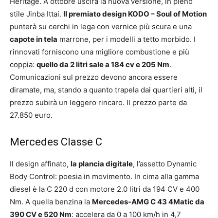
Heritage. A ottobre uscirà la nuova versione, in pieno
stile Jinba Ittai.
Il premiato design
KODO – Soul of Motion
punterà su cerchi in lega con vernice più scura e una
capote in tela
marrone, per i modelli a tetto morbido. I
rinnovati forniscono una migliore combustione e più
coppia:
quello da 2 litri sale a 184 cv e 205 Nm
.
Comunicazioni sul prezzo devono ancora essere
diramate, ma, stando a quanto trapela dai quartieri alti, il
prezzo subirà un leggero rincaro. Il prezzo parte da
27.850 euro.
Mercedes Classe C
Il design affinato,
la plancia digitale
, l’assetto Dynamic
Body Control: poesia in movimento. In cima alla gamma
diesel è la C 220 d con motore 2.0 litri da 194 CV e 400
Nm. A quella benzina la
Mercedes-AMG C 43 4Matic da
390 CV e 520 Nm
: accelera da 0 a 100 km/h in 4,7