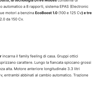
butto, la tecnologia Drive Modes
consente di
io automatico a 8 rapporti, sistema EPAS (Electronic
due motori a benzina
EcoBoost 1.0
(100 e 125 Cv
)
e tre
 2.0 da 150 Cv.
r
incarna il family feeling di casa. Gruppi ottici
prizzano carattere. Lungo la fiancata spiccano grossi
za alta. Motore anteriore longitudinale 3.3 litri
Cv, entrambi abbinati al cambio automatico. Trazione