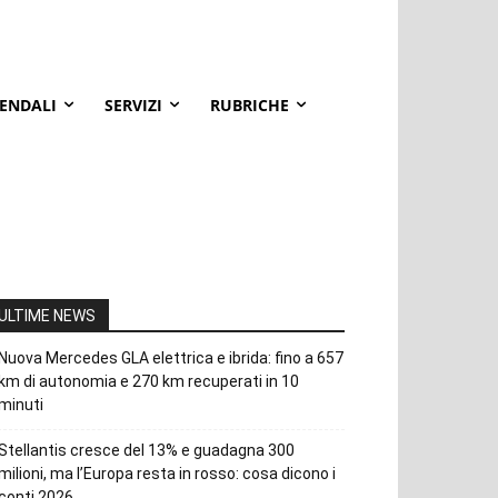
IENDALI
SERVIZI
RUBRICHE
ULTIME NEWS
Nuova Mercedes GLA elettrica e ibrida: fino a 657
km di autonomia e 270 km recuperati in 10
minuti
Stellantis cresce del 13% e guadagna 300
milioni, ma l’Europa resta in rosso: cosa dicono i
conti 2026