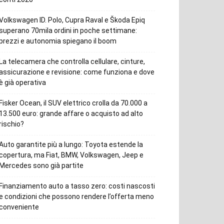
Volkswagen ID. Polo, Cupra Raval e Škoda Epiq
superano 70mila ordini in poche settimane:
prezzi e autonomia spiegano il boom
La telecamera che controlla cellulare, cinture,
assicurazione e revisione: come funziona e dove
è già operativa
Fisker Ocean, il SUV elettrico crolla da 70.000 a
13.500 euro: grande affare o acquisto ad alto
rischio?
Auto garantite più a lungo: Toyota estende la
copertura, ma Fiat, BMW, Volkswagen, Jeep e
Mercedes sono già partite
Finanziamento auto a tasso zero: costi nascosti
e condizioni che possono rendere l’offerta meno
conveniente