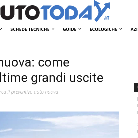
SCHEDE TECNICHE
GUIDE
ECOLOGICHE
AZ
 nuova: come
ultime grandi uscite
a il preventivo auto nuova