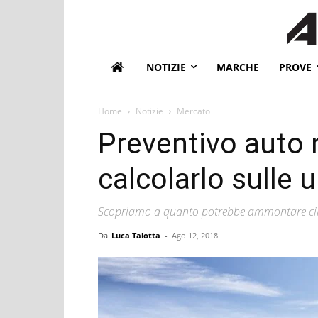
NOTIZIE
MARCHE
PROVE
Home
Notizie
Mercato
Preventivo auto
calcolarlo sulle 
Scopriamo a quanto potrebbe ammontare circ
Da
Luca Talotta
-
Ago 12, 2018