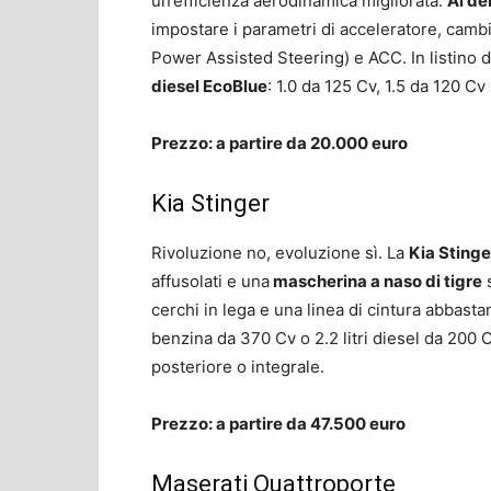
un’efficienza aerodinamica migliorata.
Al de
impostare i parametri di acceleratore, camb
Power Assisted Steering) e ACC. In listino 
diesel EcoBlue
: 1.0 da 125 Cv, 1.5 da 120 Cv
Prezzo: a partire da 20.000 euro
Kia Stinger
Rivoluzione no, evoluzione sì. La
Kia Stinge
affusolati e una
mascherina a naso di tigre
s
cerchi in lega e una linea di cintura abbastan
benzina da 370 Cv o 2.2 litri diesel da 200 
posteriore o integrale.
Prezzo: a partire da 47.500 euro
Maserati Quattroporte