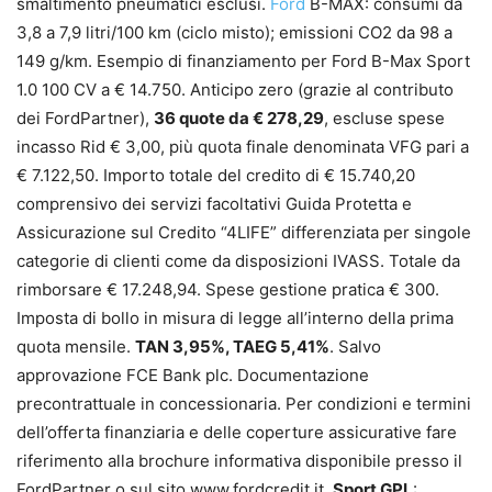
smaltimento pneumatici esclusi.
Ford
B-MAX: consumi da
3,8 a 7,9 litri/100 km (ciclo misto); emissioni CO2 da 98 a
149 g/km. Esempio di finanziamento per Ford B-Max Sport
1.0 100 CV a € 14.750. Anticipo zero (grazie al contributo
dei FordPartner),
36 quote da € 278,29
, escluse spese
incasso Rid € 3,00, più quota finale denominata VFG pari a
€ 7.122,50. Importo totale del credito di € 15.740,20
comprensivo dei servizi facoltativi Guida Protetta e
Assicurazione sul Credito “4LIFE” differenziata per singole
categorie di clienti come da disposizioni IVASS. Totale da
rimborsare € 17.248,94. Spese gestione pratica € 300.
Imposta di bollo in misura di legge all’interno della prima
quota mensile.
TAN 3,95%, TAEG 5,41%
. Salvo
approvazione FCE Bank plc. Documentazione
precontrattuale in concessionaria. Per condizioni e termini
dell’offerta finanziaria e delle coperture assicurative fare
riferimento alla brochure informativa disponibile presso il
FordPartner o sul sito www.fordcredit.it.
Sport GPL
: