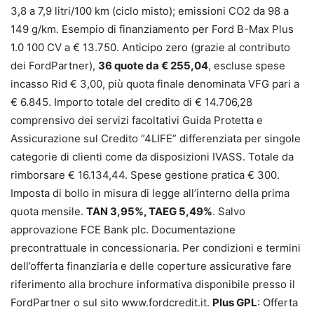
3,8 a 7,9 litri/100 km (ciclo misto); emissioni CO2 da 98 a
149 g/km. Esempio di finanziamento per Ford B-Max Plus
1.0 100 CV a € 13.750. Anticipo zero (grazie al contributo
dei FordPartner),
36 quote da € 255,04
, escluse spese
incasso Rid € 3,00, più quota finale denominata VFG pari a
€ 6.845. Importo totale del credito di € 14.706,28
comprensivo dei servizi facoltativi Guida Protetta e
Assicurazione sul Credito “4LIFE” differenziata per singole
categorie di clienti come da disposizioni IVASS. Totale da
rimborsare € 16.134,44. Spese gestione pratica € 300.
Imposta di bollo in misura di legge all’interno della prima
quota mensile.
TAN 3,95%, TAEG 5,49%
. Salvo
approvazione FCE Bank plc. Documentazione
precontrattuale in concessionaria. Per condizioni e termini
dell’offerta finanziaria e delle coperture assicurative fare
riferimento alla brochure informativa disponibile presso il
FordPartner o sul sito www.fordcredit.it.
Plus GPL
: Offerta