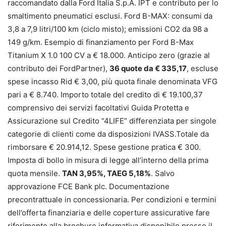
raccomandato dalla Ford Italia S.p.A. IPT e contributo per lo
smaltimento pneumatici esclusi. Ford B-MAX: consumi da
3,8 a 7,9 litri/100 km (ciclo misto); emissioni CO2 da 98 a
149 g/km. Esempio di finanziamento per Ford B-Max
Titanium X 1.0 100 CV a € 18.000. Anticipo zero (grazie al
contributo dei FordPartner),
36 quote da € 335,17
, escluse
spese incasso Rid € 3,00, più quota finale denominata VFG
pari a € 8.740. Importo totale del credito di € 19.100,37
comprensivo dei servizi facoltativi Guida Protetta e
Assicurazione sul Credito “4LIFE” differenziata per singole
categorie di clienti come da disposizioni IVASS.Totale da
rimborsare € 20.914,12. Spese gestione pratica € 300.
Imposta di bollo in misura di legge all’interno della prima
quota mensile.
TAN 3,95%, TAEG 5,18%
. Salvo
approvazione FCE Bank plc. Documentazione
precontrattuale in concessionaria. Per condizioni e termini
dell’offerta finanziaria e delle coperture assicurative fare
riferimento alla brochure informativa disponibile presso il