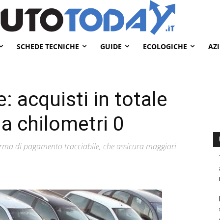
SCHEDE TECNICHE
GUIDE
ECOLOGICHE
AZ
: acquisti in totale
a chilometri 0
orma di pagamento tracciabile, che assicura maggiori