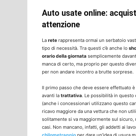
Auto usate online: acquis
attenzione
La
rete
rappresenta ormai un serbatoio vast
tipo di necessità. Tra questi c’è anche lo
sh
orario della giornata
semplicemente davanti a
manca di certo, ma proprio per questo divent
per non andare incontro a brutte sorprese.
Il primo passo che deve essere effettuato è q
avanti la
trattativa
. Le possibilità in quest
(anche i concessionari utilizzano questo can
ricavo maggiore da una vettura che non utili
solitamente si va maggiormente sul sicuro
casi. Non mancano, infatti, gli addetti ai lav
chilometraggio
per dare un’idea di usura m