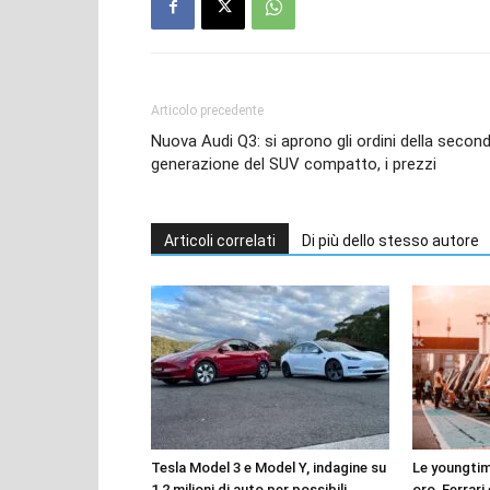
Articolo precedente
Nuova Audi Q3: si aprono gli ordini della secon
generazione del SUV compatto, i prezzi
Articoli correlati
Di più dello stesso autore
Tesla Model 3 e Model Y, indagine su
Le youngtim
1,2 milioni di auto per possibili
oro, Ferrari