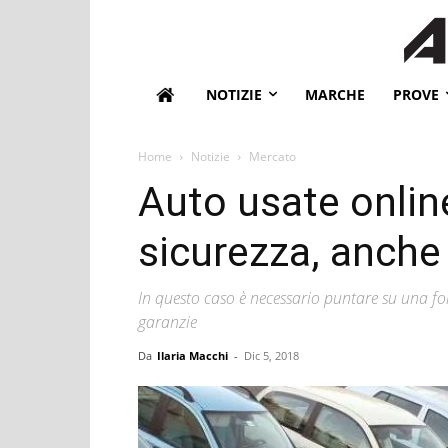
NOTIZIE
MARCHE
PROVE
Home
Notizie
Mercato
Auto usate online
sicurezza, anche 
In questo caso è necessario puntare su una f
garanzie
Da
Ilaria Macchi
-
Dic 5, 2018