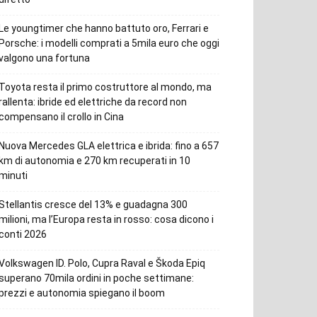
Le youngtimer che hanno battuto oro, Ferrari e
Porsche: i modelli comprati a 5mila euro che oggi
valgono una fortuna
Toyota resta il primo costruttore al mondo, ma
rallenta: ibride ed elettriche da record non
compensano il crollo in Cina
Nuova Mercedes GLA elettrica e ibrida: fino a 657
km di autonomia e 270 km recuperati in 10
minuti
Stellantis cresce del 13% e guadagna 300
milioni, ma l’Europa resta in rosso: cosa dicono i
conti 2026
Volkswagen ID. Polo, Cupra Raval e Škoda Epiq
superano 70mila ordini in poche settimane:
prezzi e autonomia spiegano il boom