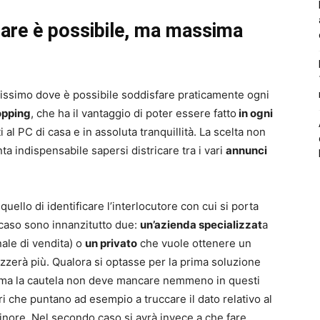
tare è possibile, ma massima
issimo dove è possibile soddisfare praticamente ogni
opping
, che ha il vantaggio di poter essere fatto
in ogni
l PC di casa e in assoluta tranquillità. La scelta non
a indispensabile sapersi districare tra i vari
annunci
uello di identificare l’interlocutore con cui si porta
o caso sono innanzitutto due:
un’azienda specializzat
a
ale di vendita) o
un privato
che vuole ottenere un
zzerà più. Qualora si optasse per la prima soluzione
, ma la cautela non deve mancare nemmeno in questi
ori che puntano ad esempio a truccare il dato relativo al
inore. Nel secondo caso si avrà invece a che fare