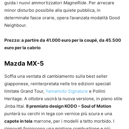
guida i nuovi ammortizzatori
MagneRide
. Per arrecare
minor disturbo possibile alla quiete pubblica, in
determinate fasce orarie, opera l’avanzata modalità Good
Neighbour.
Prezzo: a partire da 41.000 euro per la coupé, da 45.500
euro per la cabrio
Mazda MX-5
Soffia una ventata di cambiamento sulla best seller
giapponese, reinterpretata nelle tre edizioni speciali
limitate Grand Tour,
Yamamoto Signature
e Pollini
Heritage. A ottobre uscirà la nuova versione, in pieno stile
Jinba Ittai.
Il premiato design
KODO – Soul of Motion
punterà su cerchi in lega con vernice più scura e una
capote in tela
marrone, per i modelli a tetto morbido. I
rinnovati forniscono una migliore combustione e più