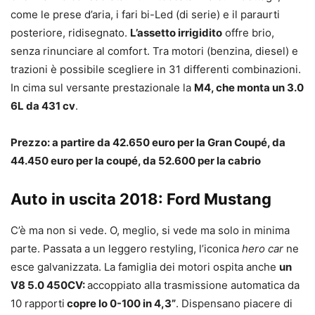
come le prese d’aria, i fari bi-Led (di serie) e il paraurti
posteriore, ridisegnato.
L’assetto irrigidito
offre brio,
senza rinunciare al comfort. Tra motori (benzina, diesel) e
trazioni è possibile scegliere in 31 differenti combinazioni.
In cima sul versante prestazionale la
M4, che monta un
3.0
6L da 431 cv
.
Prezzo: a partire da 42.650 euro per la Gran Coupé, da
44.450 euro per la coupé, da 52.600 per la cabrio
Auto in uscita 2018: Ford Mustang
C’è ma non si vede. O, meglio, si vede ma solo in minima
parte. Passata a un leggero restyling, l’iconica
hero car
ne
esce galvanizzata. La famiglia dei motori ospita anche
un
V8 5.0 450CV:
accoppiato alla trasmissione automatica da
10 rapporti
copre lo 0-100 in 4,3”
. Dispensano piacere di