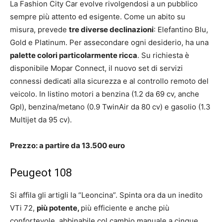
La Fashion City Car evolve rivolgendosi a un pubblico
sempre più attento ed esigente. Come un abito su
misura, prevede
tre diverse declinazioni
: Elefantino Blu,
Gold e Platinum. Per assecondare ogni desiderio, ha una
palette colori particolarmente ricca
. Su richiesta è
disponibile Mopar Connect, il nuovo set di servizi
connessi dedicati alla sicurezza e al controllo remoto del
veicolo. In listino motori a benzina (1.2 da 69 cv, anche
Gpl), benzina/metano (0.9 TwinAir da 80 cv) e gasolio (1.3
Multijet da 95 cv).
Prezzo: a partire da 13.500 euro
Peugeot 108
Si affila gli artigli la “Leoncina”. Spinta ora da un inedito
VTi 72,
più potente,
più efficiente e anche più
confortevole, abbinabile col cambio manuale a cinque