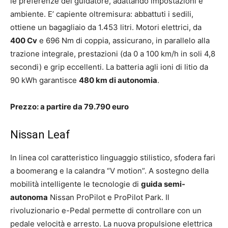
le preferenze del guidatore, adattando impostazioni e
ambiente. E’ capiente oltremisura: abbattuti i sedili,
ottiene un bagagliaio da 1.453 litri. Motori elettrici, da
400 Cv
e 696 Nm di coppia, assicurano, in parallelo alla
trazione integrale, prestazioni (da 0 a 100 km/h in soli 4,8
secondi) e grip eccellenti. La batteria agli ioni di litio da
90 kWh garantisce
480 km di autonomia
.
Prezzo: a partire da 79.790 euro
Nissan Leaf
In linea col caratteristico linguaggio stilistico, sfodera fari
a boomerang e la calandra “V motion”. A sostegno della
mobilità intelligente le tecnologie di
guida semi-
autonoma
Nissan ProPilot e ProPilot Park. Il
rivoluzionario e-Pedal permette di controllare con un
pedale velocità e arresto. La nuova propulsione elettrica