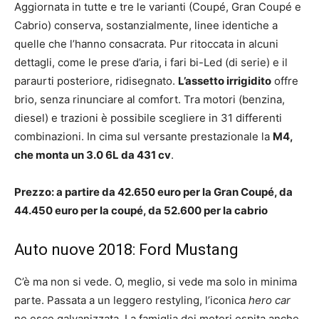
Aggiornata in tutte e tre le varianti (Coupé, Gran Coupé e
Cabrio) conserva, sostanzialmente, linee identiche a
quelle che l’hanno consacrata. Pur ritoccata in alcuni
dettagli, come le prese d’aria, i fari bi-Led (di serie) e il
paraurti posteriore, ridisegnato.
L’assetto irrigidito
offre
brio, senza rinunciare al comfort. Tra motori (benzina,
diesel) e trazioni è possibile scegliere in 31 differenti
combinazioni. In cima sul versante prestazionale la
M4,
che monta un
3.0 6L da 431 cv
.
Prezzo: a partire da 42.650 euro per la Gran Coupé, da
44.450 euro per la coupé, da 52.600 per la cabrio
Auto nuove 2018: Ford Mustang
C’è ma non si vede. O, meglio, si vede ma solo in minima
parte. Passata a un leggero restyling, l’iconica
hero car
ne esce galvanizzata. La famiglia dei motori ospita anche