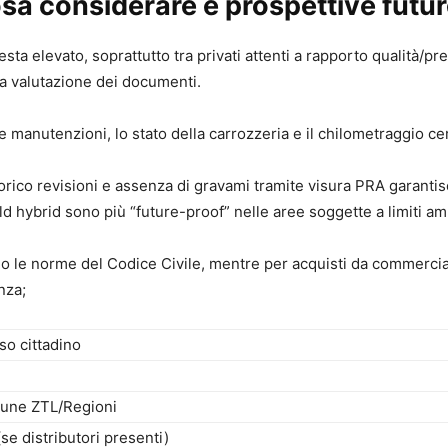
sa considerare e prospettive futu
esta elevato, soprattutto tra privati attenti a rapporto qualità/p
lla valutazione dei documenti.
e manutenzioni, lo stato della carrozzeria e il chilometraggio ce
torico revisioni e assenza di gravami tramite visura PRA garant
ld hybrid sono più “future-proof” nelle aree soggette a limiti am
ano le norme del Codice Civile, mentre per acquisti da commercia
nza;
so cittadino
lcune ZTL/Regioni
se distributori presenti)