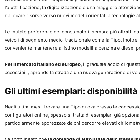
l’elettrificazione, la digitalizzazione e una maggiore attenzio
riallocare risorse verso nuovi modelli orientati a tecnologie a
Le mutate preferenze dei consumatori, sempre più attratti da S
veicoli di segmento medio-tradizionale come la Tipo. Inoltre,
conveniente mantenere a listino modelli a benzina e diesel pri
Per il mercato italiano ed europeo
, il graduale addio di que
accessibili, aprendo la strada a una nuova generazione di veico
Gli ultimi esemplari: disponibili
Negli ultimi mesi, trovare una Tipo nuova presso le concessio
configuratori online, spesso si tratta di esemplari già opzionat
particolarmente apprezzate da chi percorre elevati chilometrag
Va sottolineato che
la domanda di auto usate dello stesso m