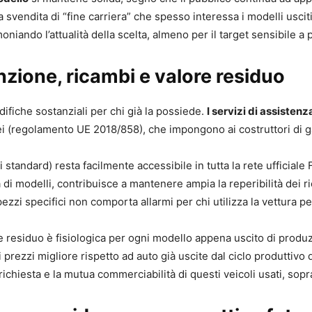
svendita di “fine carriera” che spesso interessa i modelli usciti
niando l’attualità della scelta, almeno per il target sensibile a p
nzione, ricambi e valore residuo
ifiche sostanziali per chi già la possiede.
I servizi di assistenz
ei (regolamento UE 2018/858), che impongono ai costruttori di g
standard) resta facilmente accessibile in tutta la rete ufficiale F
ia di modelli, contribuisce a mantenere ampia la reperibilità dei 
ezzi specifici non comporta allarmi per chi utilizza la vettura p
 residuo è fisiologica per ogni modello appena uscito di produzio
zi migliore rispetto ad auto già uscite dal ciclo produttivo da
iesta e la mutua commerciabilità di questi veicoli usati, sopratt