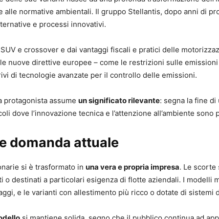
ne alle normative ambientali. Il gruppo Stellantis, dopo anni di p
lternative e processi innovativi.
UV e crossover e dai vantaggi fiscali e pratici delle motorizzaz
 le nuove direttive europee – come le restrizioni sulle emission
vi di tecnologie avanzate per il controllo delle emissioni.
sta protagonista assume
un significato rilevante
: segna la fine di
li dove l’innovazione tecnica e l’attenzione all’ambiente sono pr
tà e domanda attuale
narie si è trasformato in
una vera e propria impresa
. Le scorte
i o destinati a particolari esigenza di flotte aziendali. I modell
gi, e le varianti con allestimento più ricco o dotate di sistemi d
odello
si mantiene solida, segno che il pubblico continua ad app