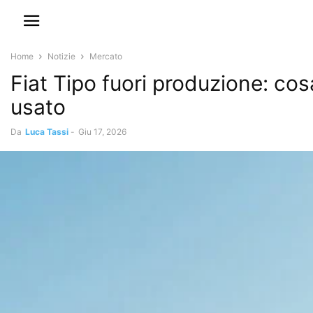
Home
Notizie
Mercato
Fiat Tipo fuori produzione: cos
usato
Da
Luca Tassi
-
Giu 17, 2026