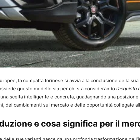
uropee, la compatta torinese si avvia alla conclusione della sua 
à possiede questo modello sia per chi sta considerando
l’acquisto
una scelta intelligente e concreta, guadagnando una posizione di r
ioni, dei cambiamenti sul mercato e delle opportunità collegate al
oduzione e cosa significa per il me
e delle sue varianti nasce da una profonda trasformazione dell’i