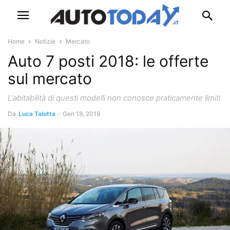
Home
Notizie
Mercato
Auto 7 posti 2018: le offerte
sul mercato
L'abitabilità di questi modelli non conosce praticamente limiti
Da
Luca Talotta
-
Gen 18, 2019