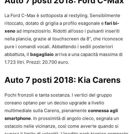
Auto 7 posti 2018: Ford C-Max
La Ford C-Max è sottoposta al restyling. Sensibilmente
ritoccato, dotato di griglia a profilo esagonale e
fari bi-
xeno
ad impreziosirlo. Ridotti all’osso i pulsanti inseriti
nella plancia, grazie al touchscreen da 8”, che riconosce
pure i comandi vocali. Abbattendo i sedili posteriori
abbattuta, il
bagagliaio
arriva a una capacità massima di
1.723 litri. Prezzi: 20.700 euro.
Auto 7 posti 2018: Kia Carens
Pochi fronzoli e tanta sostanza. I vertici del gruppo
coreano optano per un deciso upgrade a livello
multimediale sulla Carens, pienamente
connessa agli
smartphone
. In prossimità di angolo cieco, segnala un
ostacolo nelle vicinanze, così come avverte quando si
supera il limite di velocità. L’inedito pack tecnico composto