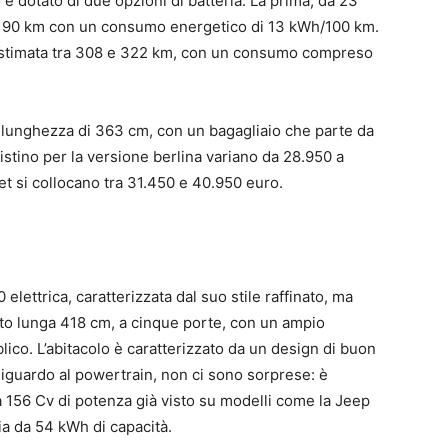
 dotato di due opzioni di batteria. La prima, da 23
i 190 km con un consumo energetico di 13 kWh/100 km.
 stimata tra 308 e 322 km, con un consumo compreso
lunghezza di 363 cm, con un bagagliaio che parte da
i listino per la versione berlina variano da 28.950 a
et si collocano tra 31.450 e 40.950 euro.
 elettrica, caratterizzata dal suo stile raffinato, ma
’auto lunga 418 cm, a cinque porte, con un ampio
blico. L’abitacolo è caratterizzato da un design di buon
à. Riguardo al powertrain, non ci sono sorprese: è
a 156 Cv di potenza già visto su modelli come la Jeep
a da 54 kWh di capacità.