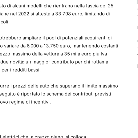
o di alcuni modelli che rientrano nella fascia dei 25
liane nel 2022 si attesta a 33.798 euro, limitando di
coli.
otrebbero ampliare il pool di potenziali acquirenti di
no variare da 6.000 a 13.750 euro, mantenendo costanti
 prezzo massimo della vettura a 35 mila euro più Iva
 due novità: un maggior contributo per chi rottama
er i redditi bassi.
urre i prezzi delle auto che superano il limite massimo
 seguito è riportato lo schema dei contributi previsti
uovo regime di incentivi.
i elettrici che, a prezzo pieno, si colloca