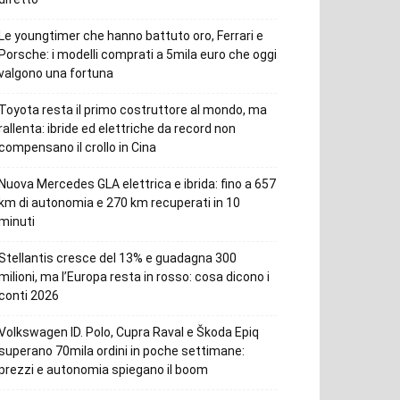
Le youngtimer che hanno battuto oro, Ferrari e
Porsche: i modelli comprati a 5mila euro che oggi
valgono una fortuna
Toyota resta il primo costruttore al mondo, ma
rallenta: ibride ed elettriche da record non
compensano il crollo in Cina
Nuova Mercedes GLA elettrica e ibrida: fino a 657
km di autonomia e 270 km recuperati in 10
minuti
Stellantis cresce del 13% e guadagna 300
milioni, ma l’Europa resta in rosso: cosa dicono i
conti 2026
Volkswagen ID. Polo, Cupra Raval e Škoda Epiq
superano 70mila ordini in poche settimane:
prezzi e autonomia spiegano il boom