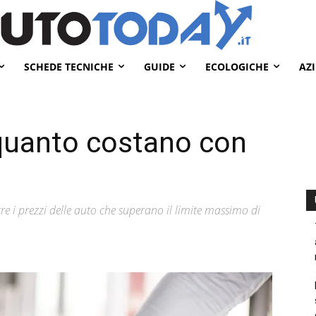
SCHEDE TECNICHE
GUIDE
ECOLOGICHE
AZ
 quanto costano con
re i prezzi delle auto che superano il limite massimo di