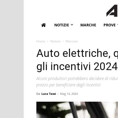
NOTIZIE
MARCHE
PROVE
Home
Notizie
Mercato
Auto elettriche,
gli incentivi 2024
Alcuni produttori potrebbero decidere di ridur
prezzo per beneficiare degli incentivi
Da
Luca Tassi
-
Mag 14, 2024