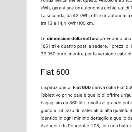
Fondamentalmente, questo veicolo elettrico è
kWh, garantisce un’autonomia dichiarata d
La seconda, da 42 kWh, offre un’autonomia
tra 13 e 14,4 kWh/100 km.
Le
dimensioni della vettura
prevedono una 
185 litri e quattro posti a sedere. I prezzi d
39.950 euro, mentre per la versione cabriol
Fiat 600
L’ispirazione di
Fiat 600
deriva dalla Fiat 500
l’obiettivo principale è quello di offrire un
bagagliaio da 360 litri, rivolta al grande pub
gusto e l’utilizzo di materiali di alta qualit
identico in ogni minimo dettaglio a quello d
Avenger e la Peugeot e-208, con una batteri