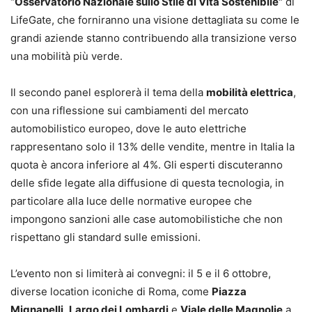
“Osservatorio Nazionale sullo Stile di Vita Sostenibile”
di
LifeGate, che forniranno una visione dettagliata su come le
grandi aziende stanno contribuendo alla transizione verso
una mobilità più verde.
Il secondo panel esplorerà il tema della
mobilità elettrica
,
con una riflessione sui cambiamenti del mercato
automobilistico europeo, dove le auto elettriche
rappresentano solo il 13% delle vendite, mentre in Italia la
quota è ancora inferiore al 4%. Gli esperti discuteranno
delle sfide legate alla diffusione di questa tecnologia, in
particolare alla luce delle normative europee che
impongono sanzioni alle case automobilistiche che non
rispettano gli standard sulle emissioni.
L’evento non si limiterà ai convegni: il 5 e il 6 ottobre,
diverse location iconiche di Roma, come
Piazza
Mignanelli
,
Largo dei Lombardi
e
Viale delle Magnolie
a