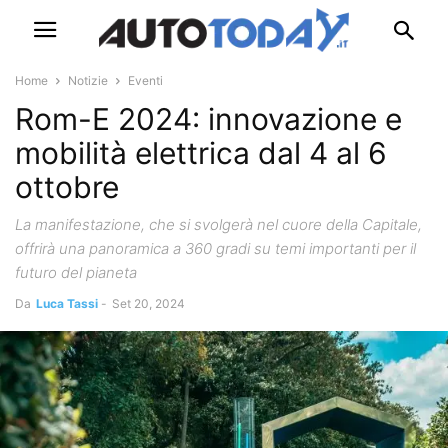
Home
Notizie
Eventi
Rom-E 2024: innovazione e
mobilità elettrica dal 4 al 6
ottobre
La manifestazione, che si svolgerà nel cuore della Capitale,
offrirà una panoramica a 360 gradi su temi importanti per il
futuro del pianeta
Da
Luca Tassi
-
Set 20, 2024