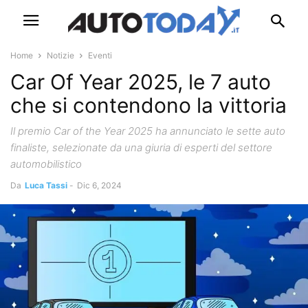
Home
Notizie
Eventi
Car Of Year 2025, le 7 auto
che si contendono la vittoria
Il premio Car of the Year 2025 ha annunciato le sette auto
finaliste, selezionate da una giuria di esperti del settore
automobilistico
Da
Luca Tassi
-
Dic 6, 2024