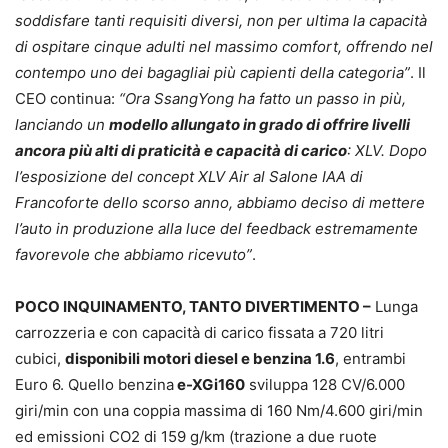
soddisfare tanti requisiti diversi, non per ultima la capacità
di ospitare cinque adulti nel massimo comfort, offrendo nel
contempo uno dei bagagliai più capienti della categoria”
. Il
CEO continua:
“Ora SsangYong ha fatto un passo in più,
lanciando un
modello allungato in grado di offrire livelli
ancora più alti di praticità e capacità di carico
: XLV. Dopo
l’esposizione del concept XLV Air al Salone IAA di
Francoforte dello scorso anno, abbiamo deciso di mettere
l’auto in produzione alla luce del feedback estremamente
favorevole che abbiamo ricevuto”
.
POCO INQUINAMENTO, TANTO DIVERTIMENTO –
Lunga
carrozzeria e con capacità di carico fissata a 720 litri
cubici,
disponibili motori diesel e benzina 1.6
, entrambi
Euro 6. Quello benzina
e-XGi160
sviluppa 128 CV/6.000
giri/min con una coppia massima di 160 Nm/4.600 giri/min
ed emissioni CO2 di 159 g/km (trazione a due ruote