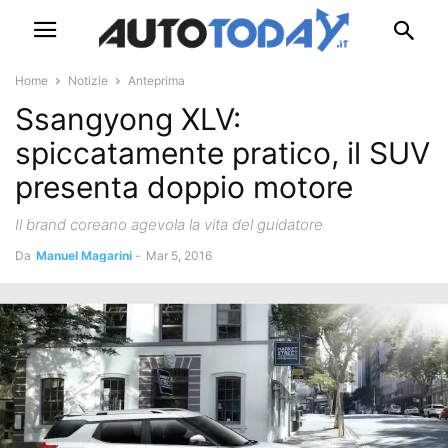
Home
Notizie
Anteprima
Ssangyong XLV:
spiccatamente pratico, il SUV
presenta doppio motore
Il brand coreano agevola la vita del guidatore
Da
Manuel Magarini
-
Mar 5, 2016