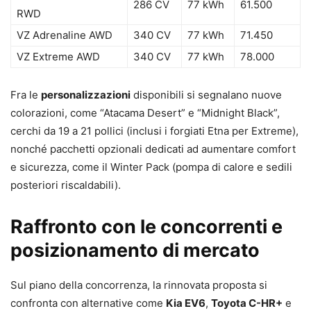
286 CV
77 kWh
61.500
RWD
VZ Adrenaline AWD
340 CV
77 kWh
71.450
VZ Extreme AWD
340 CV
77 kWh
78.000
Fra le
personalizzazioni
disponibili si segnalano nuove
colorazioni, come “Atacama Desert” e “Midnight Black”,
cerchi da 19 a 21 pollici (inclusi i forgiati Etna per Extreme),
nonché pacchetti opzionali dedicati ad aumentare comfort
e sicurezza, come il Winter Pack (pompa di calore e sedili
posteriori riscaldabili).
Raffronto con le concorrenti e
posizionamento di mercato
Sul piano della concorrenza, la rinnovata proposta si
confronta con alternative come
Kia EV6
,
Toyota C-HR+
e