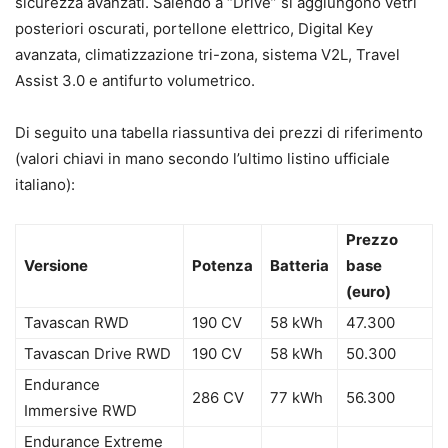
sicurezza avanzati. Salendo a “Drive” si aggiungono vetri
posteriori oscurati, portellone elettrico, Digital Key
avanzata, climatizzazione tri-zona, sistema V2L, Travel
Assist 3.0 e antifurto volumetrico.
Di seguito una tabella riassuntiva dei prezzi di riferimento
(valori chiavi in mano secondo l’ultimo listino ufficiale
italiano):
Prezzo
Versione
Potenza
Batteria
base
(euro)
Tavascan RWD
190 CV
58 kWh
47.300
Tavascan Drive RWD
190 CV
58 kWh
50.300
Endurance
286 CV
77 kWh
56.300
Immersive RWD
Endurance Extreme