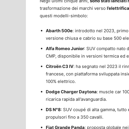
Negli ultimi cinque anni,
sono stati lanciat
trasformazione dei marchi verso
l’elettrifi
questi modelli-simbolo:
Abarth 500e
: introdotto nel 2023, primo
versione chiusa e cabrio su base 500 elet
Alfa Romeo Junior
: SUV compatto nato 
CMP, disponibile in versioni termica ed el
Citroën C3 IV
: ha segnato nel 2023 il r
francese, con piattaforma sviluppata ins
100% elettrico.
Dodge Charger Daytona
: muscle car 100
ricarica rapida all’avanguardia.
DS N°8
: SUV coupé di alta gamma, tutto e
propulsori fino a 350 cavalli.
Fiat Grande Panda
: proposta globale nei