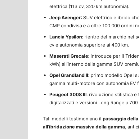
elettrica (113 cv, 320 km autonomia).
Jeep Avenger
: SUV elettrico e ibrido ch
CMP condivisa e a oltre 100.000 ordini ne
Lancia Ypsilon
: rientro del marchio nel
cv e autonomia superiore ai 400 km.
Maserati Grecale
: introduce per il Tride
kWh) all’interno della gamma SUV premi
Opel Grandland II
: primo modello Opel s
gamma multi-motore con autonomia EV f
Peugeot 3008 III
: rivoluzione stilistica
digitalizzati e versioni Long Range a 700 
Tali modelli testimoniano il
passaggio della 
all’ibridazione massiva della gamma
, anti