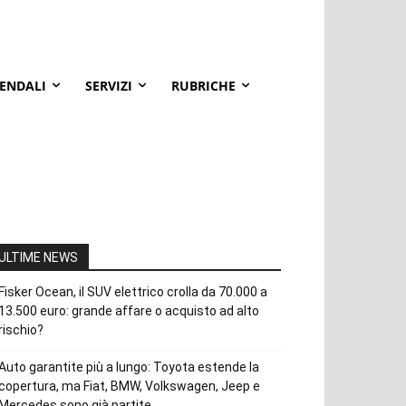
IENDALI
SERVIZI
RUBRICHE
ULTIME NEWS
Fisker Ocean, il SUV elettrico crolla da 70.000 a
13.500 euro: grande affare o acquisto ad alto
rischio?
Auto garantite più a lungo: Toyota estende la
copertura, ma Fiat, BMW, Volkswagen, Jeep e
Mercedes sono già partite