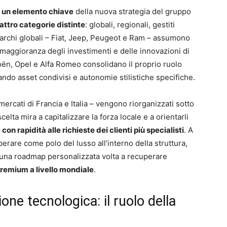
a un elemento chiave
della nuova strategia del gruppo
attro categorie distinte
: globali, regionali, gestiti
I marchi globali – Fiat, Jeep, Peugeot e Ram – assumono
 maggioranza degli investimenti e delle innovazioni di
roën, Opel e Alfa Romeo consolidano il proprio ruolo
ttando asset condivisi e autonomie stilistiche specifiche.
ercati di Francia e Italia – vengono riorganizzati sotto
scelta mira a capitalizzare la forza locale e a orientarli
con rapidità alle richieste dei clienti più specialisti
. A
rare come polo del lusso all’interno della struttura,
e una roadmap personalizzata volta a recuperare
remium a livello mondiale
.
one tecnologica: il ruolo della