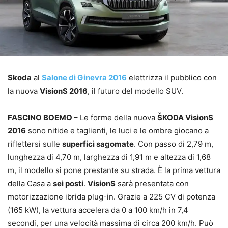
Skoda
al
Salone di Ginevra 2016
elettrizza il pubblico con
la nuova
VisionS 2016
, il futuro del modello SUV.
FASCINO BOEMO –
Le forme della nuova
ŠKODA VisionS
2016
sono nitide e taglienti, le luci e le ombre giocano a
riflettersi sulle
superfici sagomate
. Con passo di 2,79 m,
lunghezza di 4,70 m, larghezza di 1,91 m e altezza di 1,68
m, il modello si pone prestante su strada. È la prima vettura
della Casa a
sei posti
.
VisionS
sarà presentata con
motorizzazione ibrida plug-in. Grazie a 225 CV di potenza
(165 kW), la vettura accelera da 0 a 100 km/h in 7,4
secondi, per una velocità massima di circa 200 km/h. Può