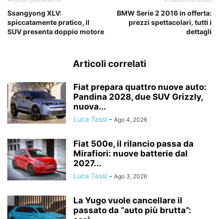
Ssangyong XLV:
BMW Serie 2 2016 in offerta:
spiccatamente pratico, il
prezzi spettacolari, tutti i
SUV presenta doppio motore
dettagli
Articoli correlati
Fiat prepara quattro nuove auto:
Pandina 2028, due SUV Grizzly,
nuova...
Luca Tassi
-
Ago 4, 2026
Fiat 500e, il rilancio passa da
Mirafiori: nuove batterie dal
2027...
Luca Tassi
-
Ago 3, 2026
La Yugo vuole cancellare il
passato da “auto più brutta”: