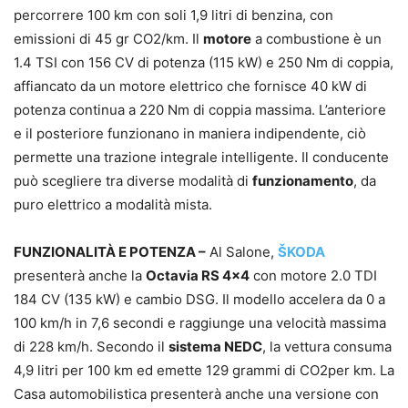
percorrere 100 km con soli 1,9 litri di benzina, con
emissioni di 45 gr CO2/km. Il
motore
a combustione è un
1.4 TSI con 156 CV di potenza (115 kW) e 250 Nm di coppia,
affiancato da un motore elettrico che fornisce 40 kW di
potenza continua a 220 Nm di coppia massima. L’anteriore
e il posteriore funzionano in maniera indipendente, ciò
permette una trazione integrale intelligente. Il conducente
può scegliere tra diverse modalità di
funzionamento
, da
puro elettrico a modalità mista.
FUNZIONALITÀ E POTENZA –
Al Salone,
ŠKODA
presenterà anche la
Octavia RS 4×4
con motore 2.0 TDI
184 CV (135 kW) e cambio DSG. Il modello accelera da 0 a
100 km/h in 7,6 secondi e raggiunge una velocità massima
di 228 km/h. Secondo il
sistema NEDC
, la vettura consuma
4,9 litri per 100 km ed emette 129 grammi di CO2per km. La
Casa automobilistica presenterà anche una versione con