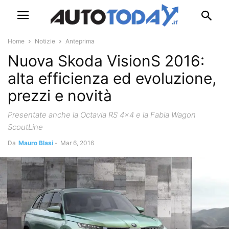
Home
Notizie
Anteprima
Nuova Skoda VisionS 2016:
alta efficienza ed evoluzione,
prezzi e novità
Presentate anche la Octavia RS 4x4 e la Fabia Wagon
ScoutLine
Da
Mauro Blasi
-
Mar 6, 2016