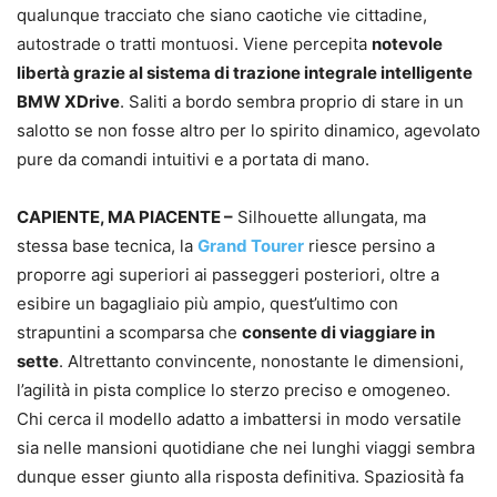
qualunque tracciato che siano caotiche vie cittadine,
autostrade o tratti montuosi. Viene percepita
notevole
libertà grazie al sistema di trazione integrale intelligente
BMW XDrive
. Saliti a bordo sembra proprio di stare in un
salotto se non fosse altro per lo spirito dinamico, agevolato
pure da comandi intuitivi e a portata di mano.
CAPIENTE, MA PIACENTE –
Silhouette allungata, ma
stessa base tecnica, la
Grand Tourer
riesce persino a
proporre agi superiori ai passeggeri posteriori, oltre a
esibire un bagagliaio più ampio, quest’ultimo con
strapuntini a scomparsa che
consente di viaggiare in
sette
. Altrettanto convincente, nonostante le dimensioni,
l’agilità in pista complice lo sterzo preciso e omogeneo.
Chi cerca il modello adatto a imbattersi in modo versatile
sia nelle mansioni quotidiane che nei lunghi viaggi sembra
dunque esser giunto alla risposta definitiva. Spaziosità fa