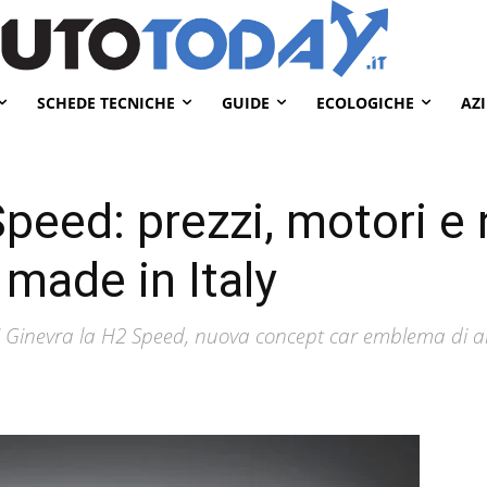
SCHEDE TECNICHE
GUIDE
ECOLOGICHE
AZ
peed: prezzi, motori e 
 made in Italy
i Ginevra la H2 Speed, nuova concept car emblema di alt