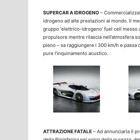
SUPERCAR A IDROGENO
– Commercializzata
idrogeno ad alte prestazioni al mondo. Il me
gruppo ‘elettrico-idrogeno’ fuel cell messo
propulsore mentre rilascia nell’atmosfera 
pieno – sa raggiungere i 300 km/h e passa d
pure l’inquinamento acustico.
ATTRAZIONE FATALE
– Ad annunciarla il p
della Pininfarina nel solco della purezza, del