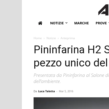
NOTIZIE
MARCHE
PROVE
Home
Notizie
Anteprima
Pininfarina H2 S
pezzo unico del
Presentata da Pininfarina al Salone d
dell’ambiente.
Da
Luca Talotta
-
Mar 5, 2016