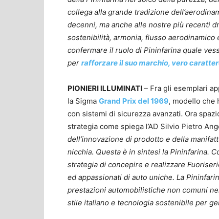
collega alla grande tradizione dell’aerodinam
decenni, ma anche alle nostre più recenti d
sostenibilità, armonia, flusso aerodinamico 
confermare il ruolo di Pininfarina quale vess
per
rafforzare il suo marchio, vero caratter
PIONIERI ILLUMINATI
– Fra gli esemplari ap
la Sigma
Grand Prix del 1969
, modello che h
con sistemi di sicurezza avanzati. Ora spazi
strategia come spiega l’AD Silvio Pietro Ang
dell’innovazione di prodotto e della manifattu
nicchia. Questa è in sintesi la Pininfarina.
strategia di concepire e realizzare Fuoriserie
ed appassionati di auto uniche. La Pininfari
prestazioni automobilistiche non comuni nel 
stile italiano e tecnologia sostenibile per g