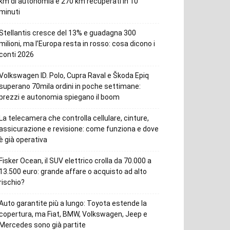
km di autonomia e 270 km recuperati in 10
minuti
Stellantis cresce del 13% e guadagna 300
milioni, ma l’Europa resta in rosso: cosa dicono i
conti 2026
Volkswagen ID. Polo, Cupra Raval e Škoda Epiq
superano 70mila ordini in poche settimane:
prezzi e autonomia spiegano il boom
La telecamera che controlla cellulare, cinture,
assicurazione e revisione: come funziona e dove
è già operativa
Fisker Ocean, il SUV elettrico crolla da 70.000 a
13.500 euro: grande affare o acquisto ad alto
rischio?
Auto garantite più a lungo: Toyota estende la
copertura, ma Fiat, BMW, Volkswagen, Jeep e
Mercedes sono già partite