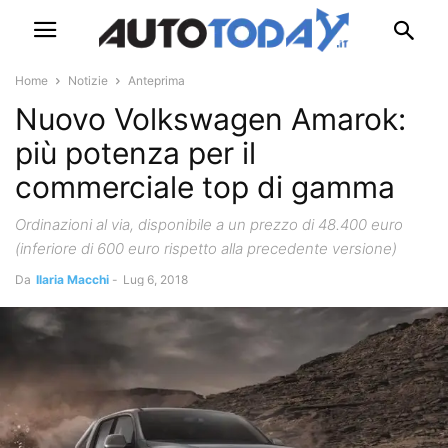
Home
Notizie
Anteprima
Nuovo Volkswagen Amarok:
più potenza per il
commerciale top di gamma
Ordinazioni al via, disponibile a un prezzo di 48.400 euro
(inferiore di 600 euro rispetto alla precedente versione)
Da
Ilaria Macchi
-
Lug 6, 2018