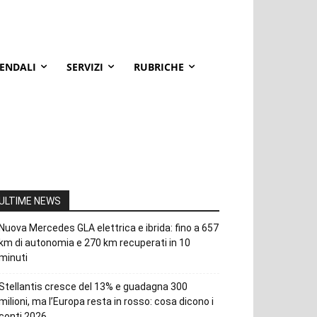
IENDALI
SERVIZI
RUBRICHE
ULTIME NEWS
Nuova Mercedes GLA elettrica e ibrida: fino a 657
km di autonomia e 270 km recuperati in 10
minuti
Stellantis cresce del 13% e guadagna 300
milioni, ma l’Europa resta in rosso: cosa dicono i
conti 2026