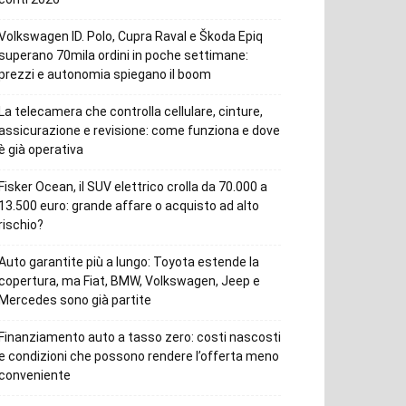
Volkswagen ID. Polo, Cupra Raval e Škoda Epiq
superano 70mila ordini in poche settimane:
prezzi e autonomia spiegano il boom
La telecamera che controlla cellulare, cinture,
assicurazione e revisione: come funziona e dove
è già operativa
Fisker Ocean, il SUV elettrico crolla da 70.000 a
13.500 euro: grande affare o acquisto ad alto
rischio?
Auto garantite più a lungo: Toyota estende la
copertura, ma Fiat, BMW, Volkswagen, Jeep e
Mercedes sono già partite
Finanziamento auto a tasso zero: costi nascosti
e condizioni che possono rendere l’offerta meno
conveniente