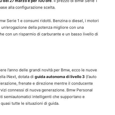
0 del 27 marzo e per 100 ore
. Il prezzo di Bmw Serie 1
base alla configurazione scelta.
mw Serie 1 e consumi ridotti. Benzina o diesel, i motori
 un’erogazione della potenza migliore con una
che con un risparmio di carburante e un basso livello di
ere l’anno delle grandi novità per Bmw, ecco le nuove
ella iNext, dotata di
guida autonoma di livello 3
(l’auto
lerazione, frenate e direzione mentre il conducente
servizi connessi di nuova generazione. Bmw Personal
ti semiautomatici intelligenti che supportano e
uasi tutte le situazioni di guida.