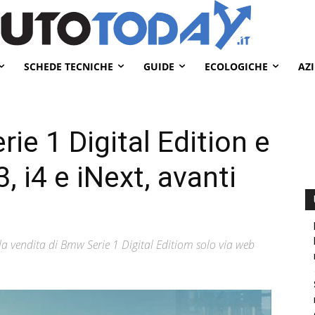
SCHEDE TECNICHE
GUIDE
ECOLOGICHE
AZ
e 1 Digital Edition e
 i4 e iNext, avanti
a vendita di Bmw Serie 1 Digital Editiom solo via web