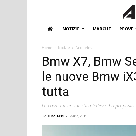
NOTIZIE
MARCHE
PROVE
Home
Notizie
Anteprima
Bmw X7, Bmw Seri
le nuove Bmw iX3,
tutta
La casa automobilistica tedesca ha proposto l
Da
Luca Tassi
-
Mar 2, 2019