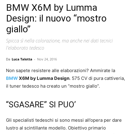
BMW X6M by Lumma
Design: il nuovo “mostro
giallo”
Spicca sì nella colorazione, ma anche nei dati tecnici
l'elaborato tedesco
Da
Luca Talotta
-
Nov 24, 2016
Non sapete resistere alle elaborazioni? Ammirate la
BMW
X6M by Lumma Design
. 575 CV di pura cattiveria,
il tuner tedesco ha creato un “mostro giallo”.
“SGASARE” SI PUO’
Gli specialisti tedeschi si sono messi all’opera per dare
lustro al scintillante modello. Obiettivo primario