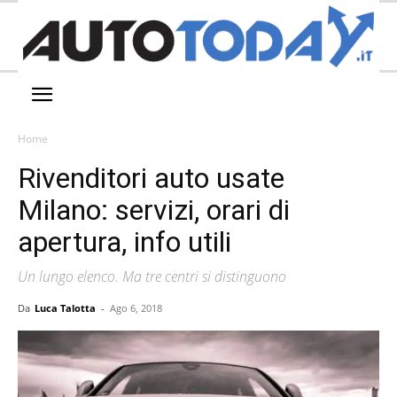
Home
Rivenditori auto usate
Milano: servizi, orari di
apertura, info utili
Un lungo elenco. Ma tre centri si distinguono
Da
Luca Talotta
-
Ago 6, 2018