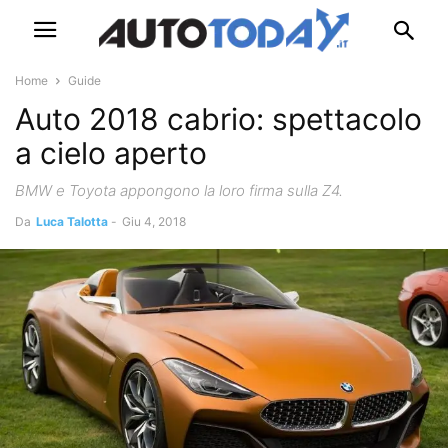
Home
Guide
Auto 2018 cabrio: spettacolo
a cielo aperto
BMW e Toyota appongono la loro firma sulla Z4.
Da
Luca Talotta
-
Giu 4, 2018