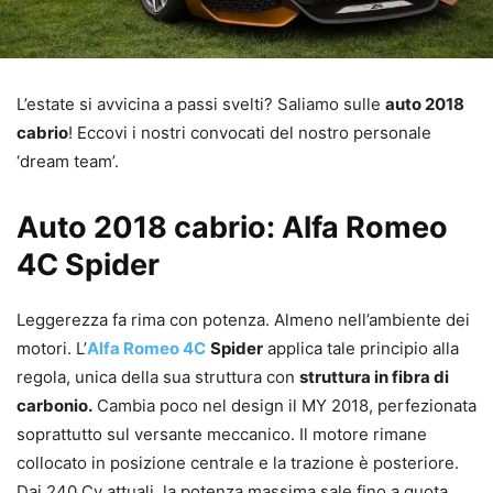
L’estate si avvicina a passi svelti? Saliamo sulle
auto 2018
cabrio
! Eccovi i nostri convocati del nostro personale
‘dream team’.
Auto 2018 cabrio: Alfa Romeo
4C Spider
Leggerezza fa rima con potenza. Almeno nell’ambiente dei
motori. L’
Alfa Romeo 4C
Spider
applica tale principio alla
regola, unica della sua struttura con
struttura in fibra di
carbonio.
Cambia poco nel design il MY 2018, perfezionata
soprattutto sul versante meccanico. Il motore rimane
collocato in posizione centrale e la trazione è posteriore.
Dai 240 Cv attuali, la potenza massima sale fino a quota