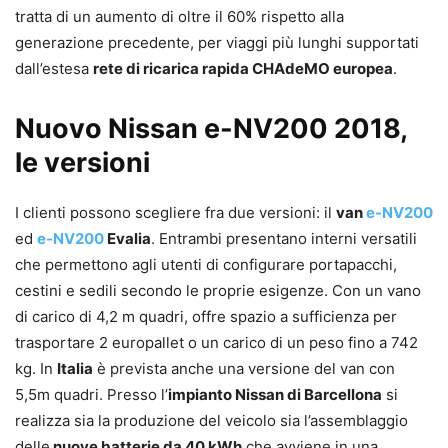
tratta di un aumento di oltre il 60% rispetto alla
generazione precedente, per viaggi più lunghi supportati
dall’estesa
rete di ricarica rapida CHAdeMO europea
.
Nuovo Nissan e-NV200 2018,
le versioni
I clienti possono scegliere fra due versioni: il
van
e-NV200
ed
e-NV200
Evalia
. Entrambi presentano interni versatili
che permettono agli utenti di configurare portapacchi,
cestini e sedili secondo le proprie esigenze. Con un vano
di carico di 4,2 m quadri, offre spazio a sufficienza per
trasportare 2 europallet o un carico di un peso fino a 742
kg. In
Italia
è prevista anche una versione del van con
5,5m quadri. Presso l’
impianto Nissan di Barcellona
si
realizza sia la produzione del veicolo sia l’assemblaggio
delle
nuove batterie da 40 kWh
che avviene in una