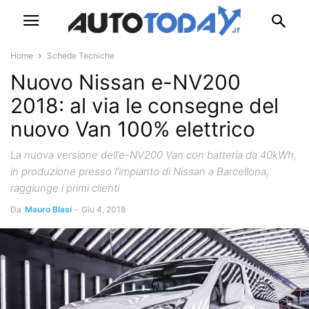
Home
Schede Tecniche
Nuovo Nissan e-NV200
2018: al via le consegne del
nuovo Van 100% elettrico
La nuova versione dell’e-NV200 Van con batteria da 40kWh,
in produzione presso l’impianto di Nissan a Barcellona,
raggiunge i primi clienti
Da
Mauro Blasi
-
Giu 4, 2018