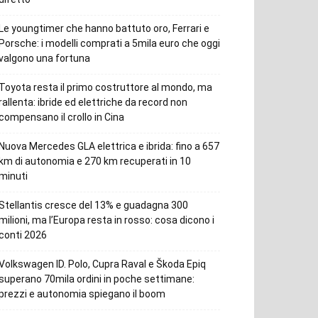
Le youngtimer che hanno battuto oro, Ferrari e
Porsche: i modelli comprati a 5mila euro che oggi
valgono una fortuna
Toyota resta il primo costruttore al mondo, ma
rallenta: ibride ed elettriche da record non
compensano il crollo in Cina
Nuova Mercedes GLA elettrica e ibrida: fino a 657
km di autonomia e 270 km recuperati in 10
minuti
Stellantis cresce del 13% e guadagna 300
milioni, ma l’Europa resta in rosso: cosa dicono i
conti 2026
Volkswagen ID. Polo, Cupra Raval e Škoda Epiq
superano 70mila ordini in poche settimane:
prezzi e autonomia spiegano il boom