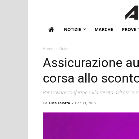
NOTIZIE
MARCHE
PROVE
Home
Guide
Assicurazione a
corsa allo scont
Per trovare conferme sulla serietà dell'assicu
Da
Luca Talotta
-
Gen 11, 2018