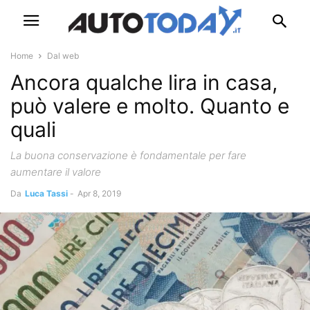
Home
Dal web
Ancora qualche lira in casa,
può valere e molto. Quanto e
quali
La buona conservazione è fondamentale per fare
aumentare il valore
Da
Luca Tassi
-
Apr 8, 2019