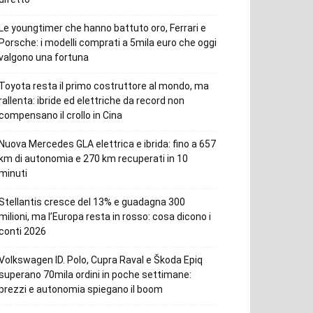
Le youngtimer che hanno battuto oro, Ferrari e
Porsche: i modelli comprati a 5mila euro che oggi
valgono una fortuna
Toyota resta il primo costruttore al mondo, ma
rallenta: ibride ed elettriche da record non
compensano il crollo in Cina
Nuova Mercedes GLA elettrica e ibrida: fino a 657
km di autonomia e 270 km recuperati in 10
minuti
Stellantis cresce del 13% e guadagna 300
milioni, ma l’Europa resta in rosso: cosa dicono i
conti 2026
Volkswagen ID. Polo, Cupra Raval e Škoda Epiq
superano 70mila ordini in poche settimane:
prezzi e autonomia spiegano il boom