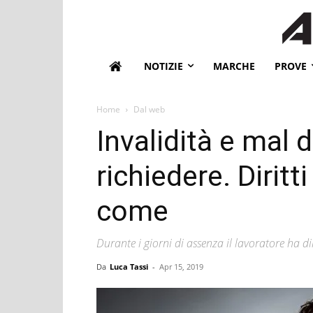
NOTIZIE
MARCHE
PROVE
Home
Dal web
Invalidità e mal d
richiedere. Diritt
come
Durante i giorni di assenza il lavoratore ha di
Da
Luca Tassi
-
Apr 15, 2019