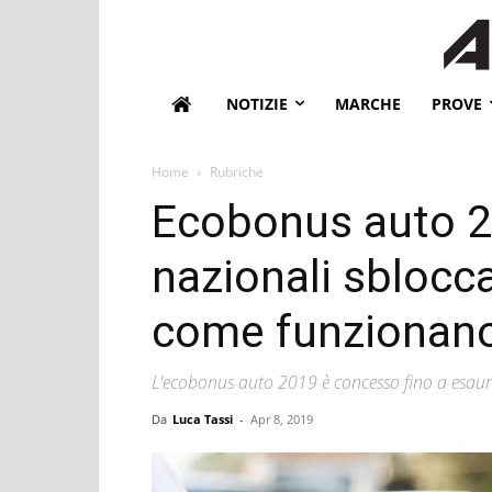
NOTIZIE
MARCHE
PROVE
Home
Rubriche
Ecobonus auto 20
nazionali sblocca
come funzionan
L'ecobonus auto 2019 è concesso fino a esauri
Da
Luca Tassi
-
Apr 8, 2019