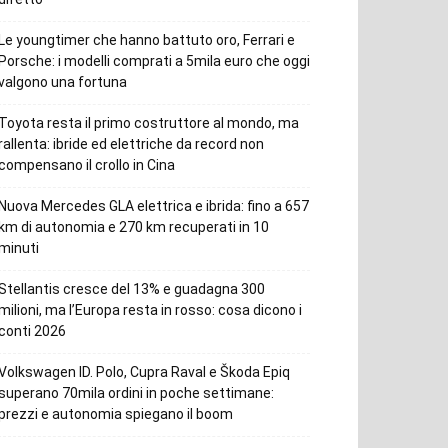
Le youngtimer che hanno battuto oro, Ferrari e
Porsche: i modelli comprati a 5mila euro che oggi
valgono una fortuna
Toyota resta il primo costruttore al mondo, ma
rallenta: ibride ed elettriche da record non
compensano il crollo in Cina
Nuova Mercedes GLA elettrica e ibrida: fino a 657
km di autonomia e 270 km recuperati in 10
minuti
Stellantis cresce del 13% e guadagna 300
milioni, ma l’Europa resta in rosso: cosa dicono i
conti 2026
Volkswagen ID. Polo, Cupra Raval e Škoda Epiq
superano 70mila ordini in poche settimane:
prezzi e autonomia spiegano il boom