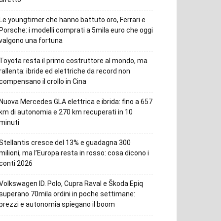
Le youngtimer che hanno battuto oro, Ferrari e
Porsche: i modelli comprati a 5mila euro che oggi
valgono una fortuna
Toyota resta il primo costruttore al mondo, ma
rallenta: ibride ed elettriche da record non
compensano il crollo in Cina
Nuova Mercedes GLA elettrica e ibrida: fino a 657
km di autonomia e 270 km recuperati in 10
minuti
Stellantis cresce del 13% e guadagna 300
milioni, ma l’Europa resta in rosso: cosa dicono i
conti 2026
Volkswagen ID. Polo, Cupra Raval e Škoda Epiq
superano 70mila ordini in poche settimane:
prezzi e autonomia spiegano il boom