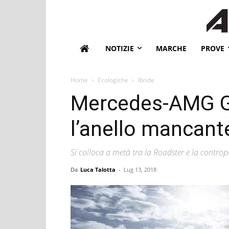
NOTIZIE
MARCHE
PROVE
Home
Ecologiche
Ibride
Mercedes-AMG G
l’anello mancant
Si colloca a metà tra la Roadster e la controp
Da
Luca Talotta
-
Lug 13, 2018