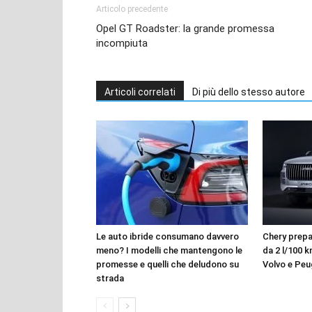
Articolo precedente
Opel GT Roadster: la grande promessa
incompiuta
Articoli correlati
Di più dello stesso autore
Le auto ibride consumano davvero
Chery prepar
meno? I modelli che mantengono le
da 2 l/100 k
promesse e quelli che deludono su
Volvo e Pe
strada