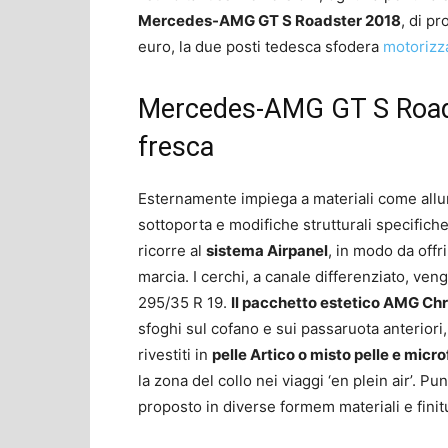
Mercedes-AMG GT S Roadster 2018
, di p
euro, la due posti tedesca sfodera
motorizz
Mercedes-AMG GT S Roads
fresca
Esternamente impiega a materiali come allum
sottoporta e modifiche strutturali specifiche
ricorre al
sistema Airpanel
, in modo da offr
marcia. I cerchi, a canale differenziato, v
295/35 R 19.
Il pacchetto estetico AMG C
sfoghi sul cofano e sui passaruota anteriori, 
rivestiti in
pelle Artico o misto pelle e micro
la zona del collo nei viaggi ‘en plein air’. 
proposto in diverse formem materiali e finitu