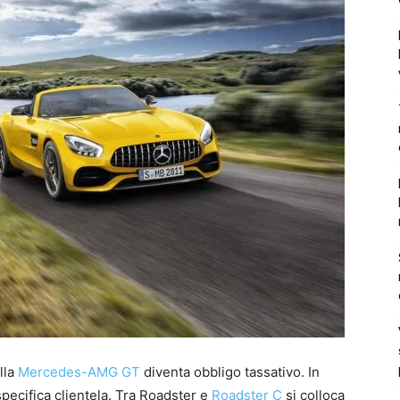
lla
Mercedes-AMG GT
diventa obbligo tassativo. In
specifica clientela. Tra Roadster e
Roadster C
si colloca