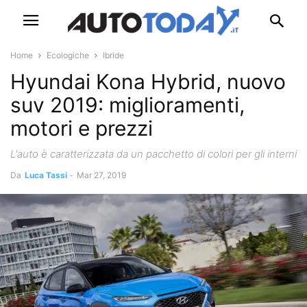
Home
Ecologiche
Ibride
Hyundai Kona Hybrid, nuovo
suv 2019: miglioramenti,
motori e prezzi
L'auto è caratterizzata da un pacchetto di colori per gli interni
Da
Luca Tassi
-
Mar 27, 2019