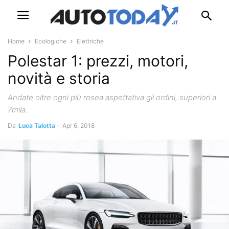
Home
Ecologiche
Elettriche
Polestar 1: prezzi, motori,
novità e storia
Andate oltre ogni più rosea aspettativa gli ordini, superiori a
7mila.
Da
Luca Talotta
-
Apr 6, 2018