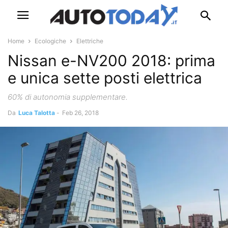
Home
Ecologiche
Elettriche
Nissan e-NV200 2018: prima
e unica sette posti elettrica
60% di autonomia supplementare.
Da
Luca Talotta
-
Feb 26, 2018