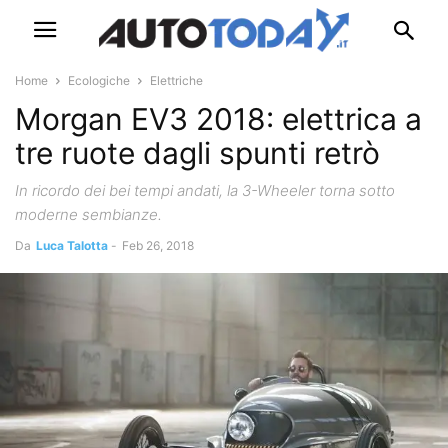
Home
Ecologiche
Elettriche
Morgan EV3 2018: elettrica a
tre ruote dagli spunti retrò
In ricordo dei bei tempi andati, la 3-Wheeler torna sotto
moderne sembianze.
Da
Luca Talotta
-
Feb 26, 2018