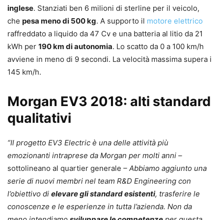
inglese
. Stanziati ben 6 milioni di sterline per il veicolo,
che
pesa meno di 500 kg
. A supporto il
motore elettrico
raffreddato a liquido da 47 Cv e una batteria al litio da 21
kWh per
190 km di autonomia
. Lo scatto da 0 a 100 km/h
avviene in meno di 9 secondi. La velocità massima supera i
145 km/h.
Morgan EV3 2018: alti standard
qualitativi
“Il progetto EV3 Electric è una delle attività più
emozionanti intraprese da Morgan per molti anni –
sottolineano al quartier generale
– Abbiamo aggiunto una
serie di nuovi membri nel team R&D Engineering con
l’obiettivo di
elevare gli standard esistenti
, trasferire le
conoscenze e le esperienze in tutta l’azienda. Non da
meno intendiamo
sviluppare le competenze
per questa