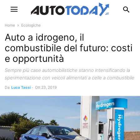
Home
Ecologiche
Auto a idrogeno, il
combustibile del futuro: costi
e opportunità
Sempre più case automobilistiche stanno intensificando la
sperimentazione con veicoli alimentati a celle a combustibile
Da
Luca Tassi
-
Ott 23, 2019