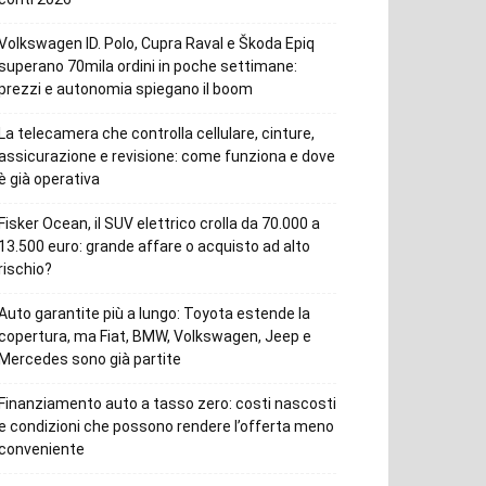
Volkswagen ID. Polo, Cupra Raval e Škoda Epiq
superano 70mila ordini in poche settimane:
prezzi e autonomia spiegano il boom
La telecamera che controlla cellulare, cinture,
assicurazione e revisione: come funziona e dove
è già operativa
Fisker Ocean, il SUV elettrico crolla da 70.000 a
13.500 euro: grande affare o acquisto ad alto
rischio?
Auto garantite più a lungo: Toyota estende la
copertura, ma Fiat, BMW, Volkswagen, Jeep e
Mercedes sono già partite
Finanziamento auto a tasso zero: costi nascosti
e condizioni che possono rendere l’offerta meno
conveniente