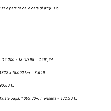
scuo
a partire dalla data di acquisto
: (15.000
x
184)/365 = 7.561,64
,4822
x
15.000 km =
3.646
93,80 €.
n busta paga: 1.093,80/6 mensilità = 182,30 €.