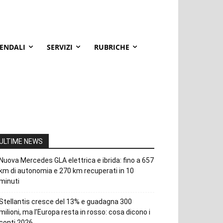
IENDALI
SERVIZI
RUBRICHE
ULTIME NEWS
Nuova Mercedes GLA elettrica e ibrida: fino a 657
km di autonomia e 270 km recuperati in 10
minuti
Stellantis cresce del 13% e guadagna 300
milioni, ma l’Europa resta in rosso: cosa dicono i
conti 2026