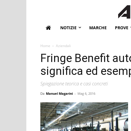
NOTIZIE
MARCHE
PROVE
Home
Aziendali
Fringe Benefit aut
significa ed esemp
Spiegazione teorica e casi concreti
Da
Manuel Magarini
-
Mag 6, 2016