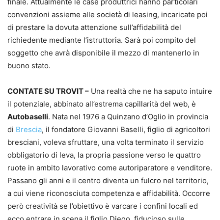
finale. Attualmente le case produttrici hanno particolari
convenzioni assieme alle società di leasing, incaricate poi
di prestare la dovuta attenzione sull’affidabilità del
richiedente mediante l’istruttoria. Sarà poi compito del
soggetto che avrà disponibile il mezzo di mantenerlo in
buono stato.
CONTATE SU TROVIT –
Una realtà che ne ha saputo intuire
il potenziale, abbinato all’estrema capillarità del web, è
Autobaselli
. Nata nel 1976 a Quinzano d’Oglio in provincia
di
Brescia
, il fondatore Giovanni Baselli, figlio di agricoltori
bresciani, voleva sfruttare, una volta terminato il servizio
obbligatorio di leva, la propria passione verso le quattro
ruote in ambito lavorativo come autoriparatore e venditore.
Passano gli anni e il centro diventa un fulcro nel territorio,
a cui viene riconosciuta competenza e affidabilità. Occorre
però creatività se l’obiettivo è varcare i confini locali ed
ecco entrare in scena il figlio Diego, fiducioso sulle