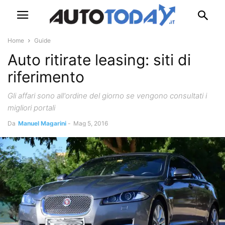
Home
Guide
Auto ritirate leasing: siti di
riferimento
Gli affari sono all'ordine del giorno se vengono consultati i
migliori portali
Da
Manuel Magarini
-
Mag 5, 2016