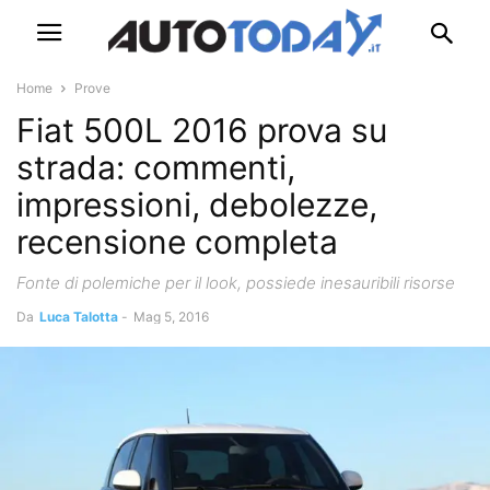
Home
Prove
Fiat 500L 2016 prova su
strada: commenti,
impressioni, debolezze,
recensione completa
Fonte di polemiche per il look, possiede inesauribili risorse
Da
Luca Talotta
-
Mag 5, 2016