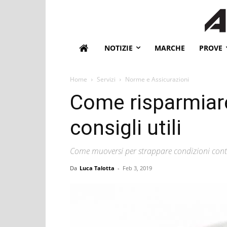
NOTIZIE
MARCHE
PROVE
Home
Servizi
Norme e Assicurazioni
Come risparmiare
consigli utili
Come muoversi per strappare condizioni contr
Da
Luca Talotta
-
Feb 3, 2019