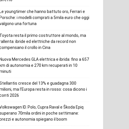
Le youngtimer che hanno battuto oro, Ferrari e
Porsche: i modelli comprati a 5mila euro che oggi
valgono una fortuna
Toyota resta il primo costruttore al mondo, ma
rallenta: ibride ed elettriche da record non
compensano il crollo in Cina
Nuova Mercedes GLA elettrica e ibrida: fino a 657
km di autonomia e 270 km recuperati in 10
minuti
Stellantis cresce del 13% e guadagna 300
milioni, ma l’Europa resta in rosso: cosa dicono i
conti 2026
Volkswagen ID. Polo, Cupra Raval e Škoda Epiq
superano 70mila ordini in poche settimane:
prezzi e autonomia spiegano il boom