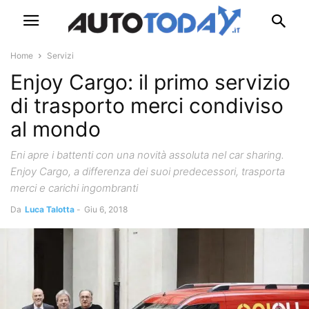
Home
Servizi
Enjoy Cargo: il primo servizio
di trasporto merci condiviso
al mondo
Eni apre i battenti con una novità assoluta nel car sharing.
Enjoy Cargo, a differenza dei suoi predecessori, trasporta
merci e carichi ingombranti
Da
Luca Talotta
-
Giu 6, 2018