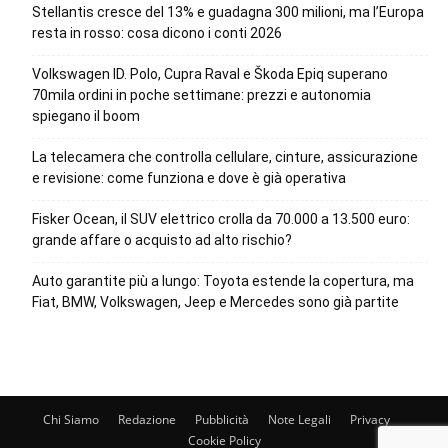
Stellantis cresce del 13% e guadagna 300 milioni, ma l’Europa
resta in rosso: cosa dicono i conti 2026
Volkswagen ID. Polo, Cupra Raval e Škoda Epiq superano
70mila ordini in poche settimane: prezzi e autonomia
spiegano il boom
La telecamera che controlla cellulare, cinture, assicurazione
e revisione: come funziona e dove è già operativa
Fisker Ocean, il SUV elettrico crolla da 70.000 a 13.500 euro:
grande affare o acquisto ad alto rischio?
Auto garantite più a lungo: Toyota estende la copertura, ma
Fiat, BMW, Volkswagen, Jeep e Mercedes sono già partite
Chi Siamo
Redazione
Pubblicità
Note Legali
Privacy
Cookie Policy