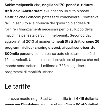
Schimmelpennik
che,
negli anni ’70, pensò di ridurre il
traffico di Amsterdam
svluppando un’auto biposto
elettrica che i cittadini potessero condividere. L’iniziativa
fallì in seguito alla rinuncia del governo olandese di
fornire i finanziamenti necessari per lo sviluppo della
macchina pensata da Schimmelpennik. Secondo dati
aggiornati al 2013 al momento
negli Stati Uniti ci sono 26
programmi di car sharing diversi, ai quali sono iscritte
800mila persone
con un parco auto circolante di più di
12mila veicoli. Un dato considerevole se si pensa che nel
mondo sono soltanto 1 milione e 788mila gli iscritti ai
programmi di mobilità urbana.
Le tariffe
Il prezzo medio negli Stati Uniti oscilla tra i
6-15 dollari al
mese per l’iscrizione
, mentre si sale fino a
50-60 dollari