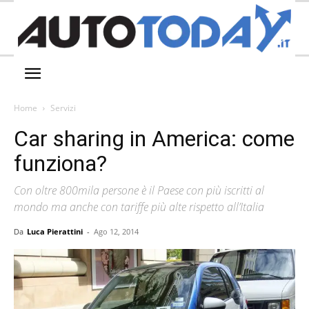
Home
Servizi
Car sharing in America: come
funziona?
Con oltre 800mila persone è il Paese con più iscritti al
mondo ma anche con tariffe più alte rispetto all’Italia
Da
Luca Pierattini
-
Ago 12, 2014