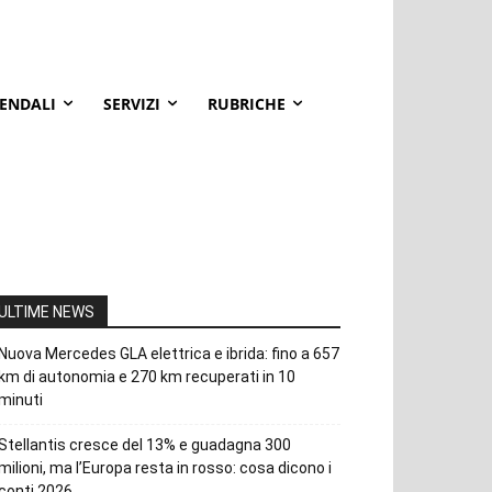
IENDALI
SERVIZI
RUBRICHE
ULTIME NEWS
Nuova Mercedes GLA elettrica e ibrida: fino a 657
km di autonomia e 270 km recuperati in 10
minuti
Stellantis cresce del 13% e guadagna 300
milioni, ma l’Europa resta in rosso: cosa dicono i
conti 2026