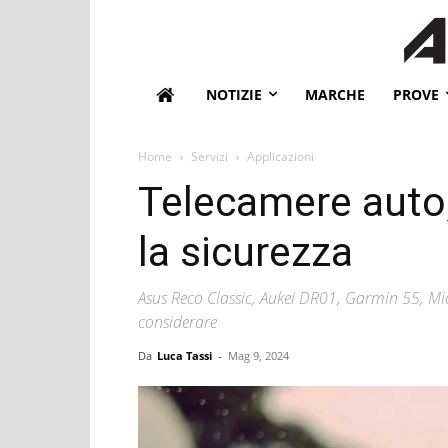
NOTIZIE
MARCHE
PROVE
Home
Servizi
Applicazioni
Telecamere auto,
la sicurezza
Asus Reco Classic, Aukei DR01, Garmin 55, Mi
considerare
Da
Luca Tassi
-
Mag 9, 2024