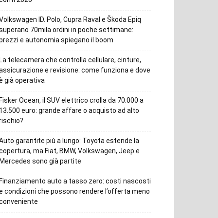
Volkswagen ID. Polo, Cupra Raval e Škoda Epiq
superano 70mila ordini in poche settimane:
prezzi e autonomia spiegano il boom
La telecamera che controlla cellulare, cinture,
assicurazione e revisione: come funziona e dove
è già operativa
Fisker Ocean, il SUV elettrico crolla da 70.000 a
13.500 euro: grande affare o acquisto ad alto
rischio?
Auto garantite più a lungo: Toyota estende la
copertura, ma Fiat, BMW, Volkswagen, Jeep e
Mercedes sono già partite
Finanziamento auto a tasso zero: costi nascosti
e condizioni che possono rendere l’offerta meno
conveniente