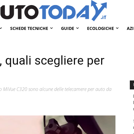
SCHEDE TECNICHE
GUIDE
ECOLOGICHE
AZ
 quali scegliere per
o MiVue C320 sono alcune delle telecamere per auto da