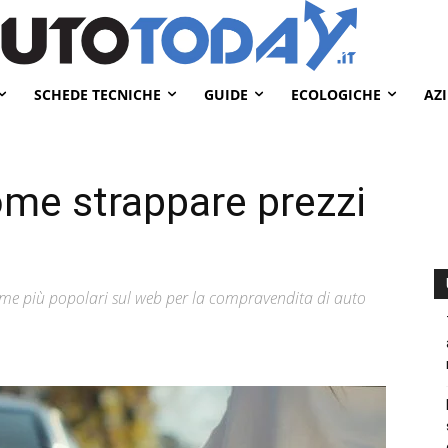
SCHEDE TECNICHE
GUIDE
ECOLOGICHE
AZ
me strappare prezzi
orme più popolari sul web per la compravendita di auto