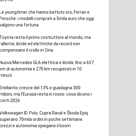
Le youngtimer che hanno battuto oro, Ferrari e
Porsche: i modelli comprati a 5mila euro che oggi
valgono una fortuna
Toyota resta il primo costruttore al mondo, ma
rallenta: ibride ed elettriche da record non
compensano il crollo in Cina
Nuova Mercedes GLA elettrica e ibrida: fino a 657
km di autonomia e 270 km recuperati in 10
minuti
Stellantis cresce del 13% e guadagna 300
milioni, ma l’Europa resta in rosso: cosa dicono i
conti 2026
Volkswagen ID. Polo, Cupra Raval e Škoda Epiq
superano 70mila ordini in poche settimane:
prezzi e autonomia spiegano il boom