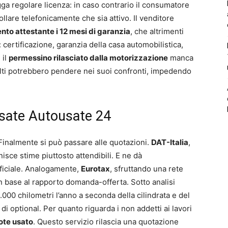
gga regolare licenza: in caso contrario il consumatore
ollare telefonicamente che sia attivo. Il venditore
to attestante i 12 mesi di garanzia
, che altrimenti
 certificazione, garanzia della casa automobilistica,
 il
permessino rilasciato dalla motorizzazione
manca
cculti potrebbero pendere nei suoi confronti, impedendo
sate Autousate 24
 Finalmente si può passare alle quotazioni.
DAT-Italia
,
isce stime piuttosto attendibili. E ne dà
iciale. Analogamente,
Eurotax
, sfruttando una rete
in base al rapporto domanda-offerta. Sotto analisi
00 chilometri l’anno a seconda della cilindrata e del
 di optional. Per quanto riguarda i non addetti ai lavori
uote usato
. Questo servizio rilascia una quotazione