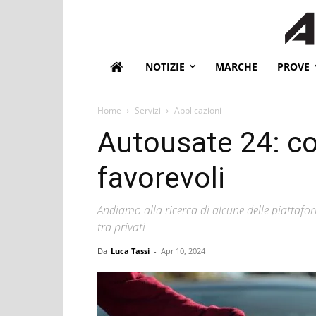
NOTIZIE
MARCHE
PROVE
Home
Servizi
Applicazioni
Autousate 24: co
favorevoli
Andiamo alla ricerca di alcune delle piattaf
tra privati
Da
Luca Tassi
-
Apr 10, 2024