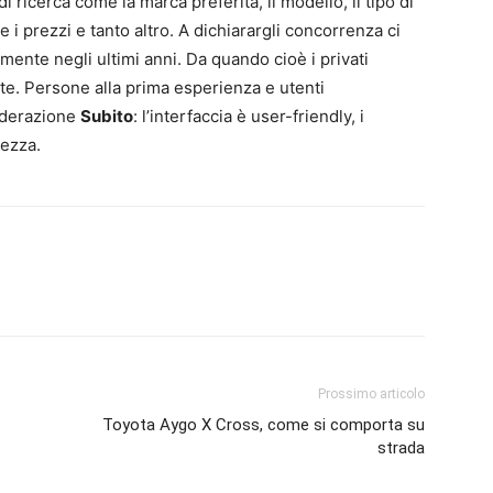
 ricerca come la marca preferita, il modello, il tipo di
te i prezzi e tanto altro. A dichiarargli concorrenza ci
mente negli ultimi anni. Da quando cioè i privati
e. Persone alla prima esperienza e utenti
iderazione
Subito
: l’interfaccia è user-friendly, i
rezza.
Prossimo articolo
Toyota Aygo X Cross, come si comporta su
strada