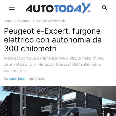
Home
Aziendali
Veicoli Commerciali
Peugeot e-Expert, furgone
elettrico con autonomia da
300 chilometri
Proposto con due batterie agli ioni di litio, si tratta di una
delle soluzioni più interessanti nella mobilità alternativa
commerciale
Da
Luca Tassi
-
Apr 9, 2024