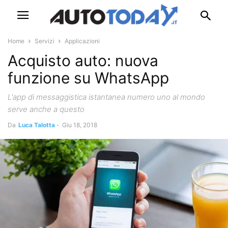
Home
Servizi
Applicazioni
Acquisto auto: nuova
funzione su WhatsApp
L'app di messaggistica istantanea numero uno al mondo
serve anche a questo
Da
Luca Talotta
-
Giu 18, 2018