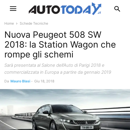
Home
Schede Tecniche
Nuova Peugeot 508 SW
2018: la Station Wagon che
rompe gli schemi
Sarà presentata al Salone dell’Auto di Parigi 2018 e
commercializzata in Europa a partire da gennaio 2019
Da
Mauro Blasi
-
Giu 18, 2018