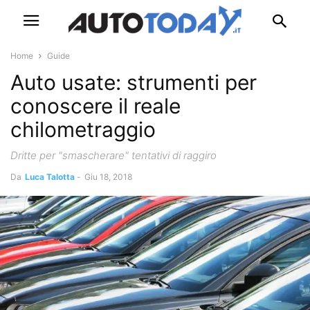
Home
Guide
Auto usate: strumenti per
conoscere il reale
chilometraggio
Dritte per "smascherare" tentativi di raggiro
Da
Luca Talotta
-
Giu 18, 2018